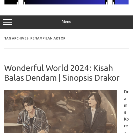
Menu
TAG ARCHIVES:
PENAMPILAN AKTOR
Wonderful World 2024: Kisah
Balas Dendam | Sinopsis Drakor
Dr
a
m
a
Ko
re
a