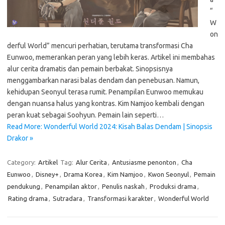
“
W
on
derful World” mencuri perhatian, terutama transformasi Cha
Eunwoo, memerankan peran yang lebih keras. Artikel ini membahas
alur cerita dramatis dan pemain berbakat. Sinopsisnya
menggambarkan narasi balas dendam dan penebusan. Namun,
kehidupan Seonyul terasa rumit. Penampilan Eunwoo memukau
dengan nuansa halus yang kontras. Kim Namjoo kembali dengan
peran kuat sebagai Soohyun. Pemain lain seperti…
Read More: Wonderful World 2024: Kisah Balas Dendam | Sinopsis
Drakor »
Category:
Artikel
Tag:
Alur Cerita
,
Antusiasme penonton
,
Cha
Eunwoo
,
Disney+
,
Drama Korea
,
Kim Namjoo
,
Kwon Seonyul
,
Pemain
pendukung
,
Penampilan aktor
,
Penulis naskah
,
Produksi drama
,
Rating drama
,
Sutradara
,
Transformasi karakter
,
Wonderful World