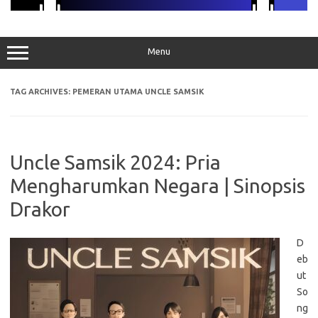
Menu
TAG ARCHIVES:
PEMERAN UTAMA UNCLE SAMSIK
Uncle Samsik 2024: Pria
Mengharumkan Negara | Sinopsis
Drakor
D
eb
ut
So
ng