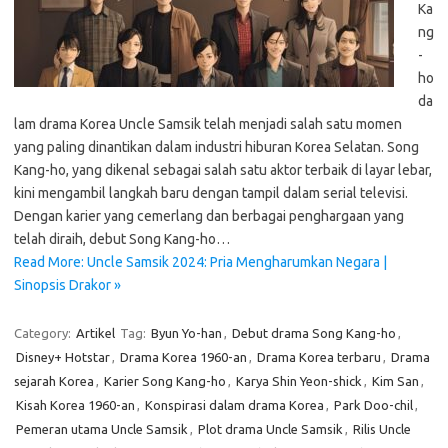
Ka
ng
-
ho
da
lam drama Korea Uncle Samsik telah menjadi salah satu momen
yang paling dinantikan dalam industri hiburan Korea Selatan. Song
Kang-ho, yang dikenal sebagai salah satu aktor terbaik di layar lebar,
kini mengambil langkah baru dengan tampil dalam serial televisi.
Dengan karier yang cemerlang dan berbagai penghargaan yang
telah diraih, debut Song Kang-ho…
Read More: Uncle Samsik 2024: Pria Mengharumkan Negara |
Sinopsis Drakor »
Category:
Artikel
Tag:
Byun Yo-han
,
Debut drama Song Kang-ho
,
Disney+ Hotstar
,
Drama Korea 1960-an
,
Drama Korea terbaru
,
Drama
sejarah Korea
,
Karier Song Kang-ho
,
Karya Shin Yeon-shick
,
Kim San
,
Kisah Korea 1960-an
,
Konspirasi dalam drama Korea
,
Park Doo-chil
,
Pemeran utama Uncle Samsik
,
Plot drama Uncle Samsik
,
Rilis Uncle