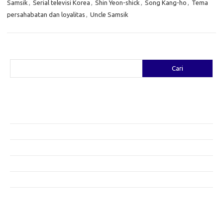
Samsik
,
Serial televisi Korea
,
Shin Yeon-shick
,
Song Kang-ho
,
Tema
persahabatan dan loyalitas
,
Uncle Samsik
Cari
Cari
Pos-pos Terbaru
Fashion yang Diciptakan oleh Artis: Tren yang Memadukan Seni dan
Gaya
Menggali Kreativitas: Cara Mengubah Pakaian Lama Menjadi Baru
Gaya Bohemian: Menyatu dengan Alam Melalui Fashion
Menjaga Kesehatan Kulit di Musim Dingin: Tips yang Efektif
Bergaya Sehat: Tren Fashion untuk Menunjang Kesehatan Mental
Category