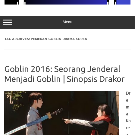
Menu
TAG ARCHIVES:
PEMERAN GOBLIN DRAMA KOREA
Goblin 2016: Seorang Jenderal
Menjadi Goblin | Sinopsis Drakor
Dr
a
m
a
Ko
re
a