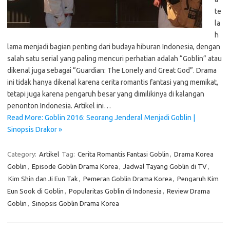
te
la
h
lama menjadi bagian penting dari budaya hiburan Indonesia, dengan
salah satu serial yang paling mencuri perhatian adalah “Goblin” atau
dikenal juga sebagai “Guardian: The Lonely and Great God”. Drama
ini tidak hanya dikenal karena cerita romantis fantasi yang memikat,
tetapi juga karena pengaruh besar yang dimilikinya di kalangan
penonton Indonesia. Artikel ini…
Read More: Goblin 2016: Seorang Jenderal Menjadi Goblin |
Sinopsis Drakor »
Category:
Artikel
Tag:
Cerita Romantis Fantasi Goblin
,
Drama Korea
Goblin
,
Episode Goblin Drama Korea
,
Jadwal Tayang Goblin di TV
,
Kim Shin dan Ji Eun Tak
,
Pemeran Goblin Drama Korea
,
Pengaruh Kim
Eun Sook di Goblin
,
Popularitas Goblin di Indonesia
,
Review Drama
Goblin
,
Sinopsis Goblin Drama Korea