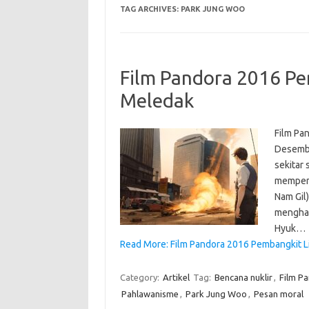
TAG ARCHIVES:
PARK JUNG WOO
Film Pandora 2016 Pem
Meledak
Film Pan
Desembe
sekitar 
mempert
Nam Gil)
menghad
Hyuk…
Read More: Film Pandora 2016 Pembangkit Li
Category:
Artikel
Tag:
Bencana nuklir
,
Film P
Pahlawanisme
,
Park Jung Woo
,
Pesan moral