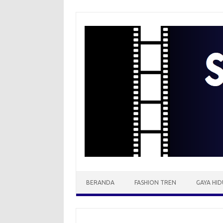
Skip
to
content
BERANDA
FASHION TREN
GAYA HID