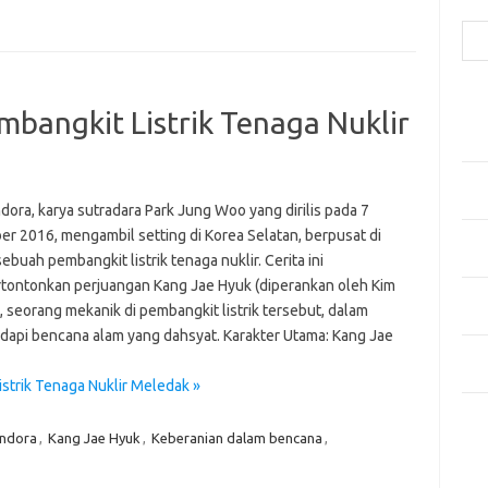
Cari
Pos
bangkit Listrik Tenaga Nuklir
Fash
Mem
Men
Men
dora, karya sutradara Park Jung Woo yang dirilis pada 7
r 2016, mengambil setting di Korea Selatan, berpusat di
Gay
sebuah pembangkit listrik tenaga nuklir. Cerita ini
Fas
ontonkan perjuangan Kang Jae Hyuk (diperankan oleh Kim
Men
, seorang mekanik di pembangkit listrik tersebut, dalam
yang
api bencana alam yang dahsyat. Karakter Utama: Kang Jae
Ber
Kes
strik Tenaga Nuklir Meledak »
Ca
andora
,
Kang Jae Hyuk
,
Keberanian dalam bencana
,
Arti