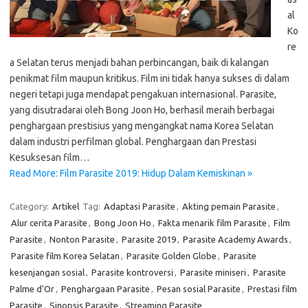
al
Ko
re
a Selatan terus menjadi bahan perbincangan, baik di kalangan
penikmat film maupun kritikus. Film ini tidak hanya sukses di dalam
negeri tetapi juga mendapat pengakuan internasional. Parasite,
yang disutradarai oleh Bong Joon Ho, berhasil meraih berbagai
penghargaan prestisius yang mengangkat nama Korea Selatan
dalam industri perfilman global. Penghargaan dan Prestasi
Kesuksesan film…
Read More: Film Parasite 2019: Hidup Dalam Kemiskinan »
Category:
Artikel
Tag:
Adaptasi Parasite
,
Akting pemain Parasite
,
Alur cerita Parasite
,
Bong Joon Ho
,
Fakta menarik film Parasite
,
Film
Parasite
,
Nonton Parasite
,
Parasite 2019
,
Parasite Academy Awards
,
Parasite film Korea Selatan
,
Parasite Golden Globe
,
Parasite
kesenjangan sosial
,
Parasite kontroversi
,
Parasite miniseri
,
Parasite
Palme d'Or
,
Penghargaan Parasite
,
Pesan sosial Parasite
,
Prestasi film
Parasite
,
Sinopsis Parasite
,
Streaming Parasite