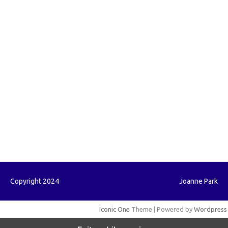
forextradingreviews.my.id
forextrading.my.id
forextimeconverter.my.id
egritud.com
forhelpyou.com
gailhfleming.com
heyimalivemag.com
hyunsunkimhahm.com
ihrm2016.com
illinoistechcon.com
jilliankaulpeterson.com
jlrppatterns.com
johnmgerber.com
Paito HK
Copyright 2024
Joanne Park
Iconic One
Theme | Powered by
Wordpress