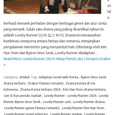
se
lal
u
berhasil menarik perhatian dengan berbagai genre dan alur cerita
yang menarik. Salah satu drama yang paling dinantikan tahun ini
adalah Lovely Runner (선재 업고 튀어). Drama ini menawarkan
kombinasi sempurna antara fantasi dan romansa, menjanjikan
pengalaman menonton yang menyentuh hati. Dibintangi oleh Kim
Hye Yoon dan Byeon Woo Seok, Lovely Runner diadaptasi…
Read More: Lovely Runner 2024: Hidup Penuh Liku | Sinopsis Drakor
»
Category:
Artikel
Tag:
Adaptasi novel web Korea
,
Byeon Woo Seok
drama terbaru
,
Drakor fantasi romantis
,
Drama Korea di Viu
Indonesia
,
Drama Korea terbaru 2024
,
Kim Hye Yoon drama terbaru
,
Lee Si Eun penulis naskah
,
Lovely Runner
,
Lovely Runner 2024
,
Lovely
Runner Byeon Woo Seok
,
Lovely Runner cast
,
Lovely Runner drama
,
Lovely Runner genre fantasi romantis
,
Lovely Runner Kim Hye Yoon
,
Lovely Runner novel adaptasi
,
Lovely Runner review
,
Lovely Runner