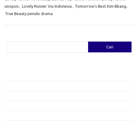
sinopsis
,
Lovely Runner Viu Indonesia
,
Tomorrow's Best Kim Bbang
,
True Beauty penulis drama
Cari
Cari
Pos-pos Terbaru
Fashion yang Diciptakan oleh Artis: Tren yang Memadukan Seni dan
Gaya
Menggali Kreativitas: Cara Mengubah Pakaian Lama Menjadi Baru
Gaya Bohemian: Menyatu dengan Alam Melalui Fashion
Menjaga Kesehatan Kulit di Musim Dingin: Tips yang Efektif
Bergaya Sehat: Tren Fashion untuk Menunjang Kesehatan Mental
Category