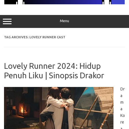
Menu
TAG ARCHIVES:
LOVELY RUNNER CAST
Lovely Runner 2024: Hidup
Penuh Liku | Sinopsis Drakor
Dr
a
m
a
Ko
re
a