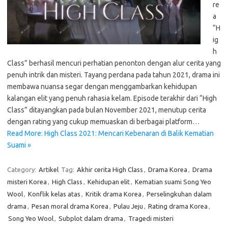
re
a
“H
ig
h
Class” berhasil mencuri perhatian penonton dengan alur cerita yang
penuh intrik dan misteri. Tayang perdana pada tahun 2021, drama ini
membawa nuansa segar dengan menggambarkan kehidupan
kalangan elit yang penuh rahasia kelam. Episode terakhir dari “High
Class” ditayangkan pada bulan November 2021, menutup cerita
dengan rating yang cukup memuaskan di berbagai platform…
Read More: High Class 2021: Mencari Kebenaran di Balik Kematian
Suami »
Category:
Artikel
Tag:
Akhir cerita High Class
,
Drama Korea
,
Drama
misteri Korea
,
High Class
,
Kehidupan elit
,
Kematian suami Song Yeo
Wool
,
Konflik kelas atas
,
Kritik drama Korea
,
Perselingkuhan dalam
drama
,
Pesan moral drama Korea
,
Pulau Jeju
,
Rating drama Korea
,
Song Yeo Wool
,
Subplot dalam drama
,
Tragedi misteri