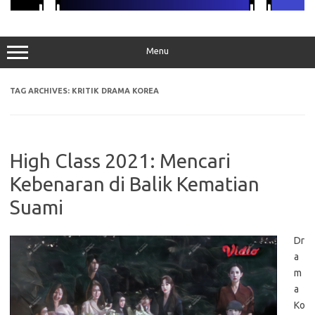
Menu
TAG ARCHIVES:
KRITIK DRAMA KOREA
High Class 2021: Mencari
Kebenaran di Balik Kematian
Suami
Dr
a
m
a
Ko