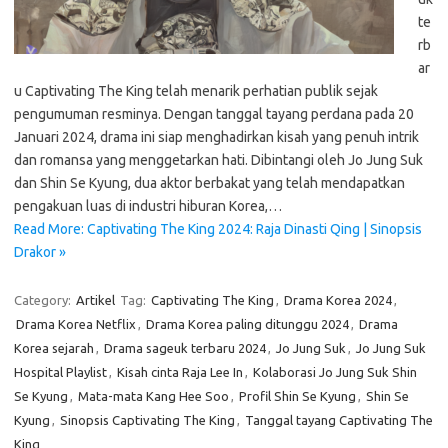
te
rb
ar
u Captivating The King telah menarik perhatian publik sejak
pengumuman resminya. Dengan tanggal tayang perdana pada 20
Januari 2024, drama ini siap menghadirkan kisah yang penuh intrik
dan romansa yang menggetarkan hati. Dibintangi oleh Jo Jung Suk
dan Shin Se Kyung, dua aktor berbakat yang telah mendapatkan
pengakuan luas di industri hiburan Korea,…
Read More: Captivating The King 2024: Raja Dinasti Qing | Sinopsis
Drakor »
Category:
Artikel
Tag:
Captivating The King
,
Drama Korea 2024
,
Drama Korea Netflix
,
Drama Korea paling ditunggu 2024
,
Drama
Korea sejarah
,
Drama sageuk terbaru 2024
,
Jo Jung Suk
,
Jo Jung Suk
Hospital Playlist
,
Kisah cinta Raja Lee In
,
Kolaborasi Jo Jung Suk Shin
Se Kyung
,
Mata-mata Kang Hee Soo
,
Profil Shin Se Kyung
,
Shin Se
Kyung
,
Sinopsis Captivating The King
,
Tanggal tayang Captivating The
King