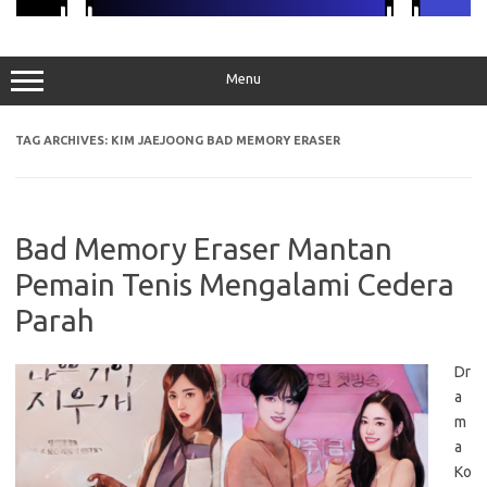
Menu
TAG ARCHIVES:
KIM JAEJOONG BAD MEMORY ERASER
Bad Memory Eraser Mantan
Pemain Tenis Mengalami Cedera
Parah
Dr
a
m
a
Ko