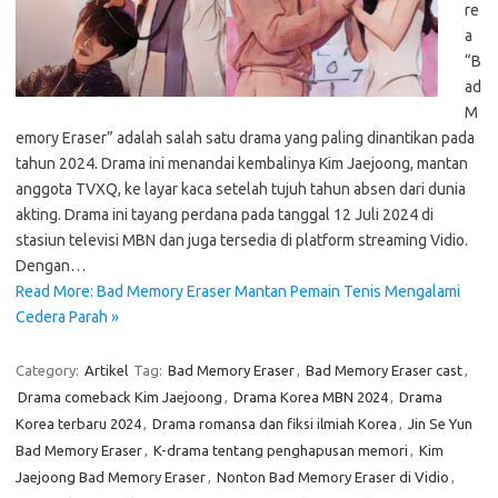
re
a
“B
ad
M
emory Eraser” adalah salah satu drama yang paling dinantikan pada
tahun 2024. Drama ini menandai kembalinya Kim Jaejoong, mantan
anggota TVXQ, ke layar kaca setelah tujuh tahun absen dari dunia
akting. Drama ini tayang perdana pada tanggal 12 Juli 2024 di
stasiun televisi MBN dan juga tersedia di platform streaming Vidio.
Dengan…
Read More: Bad Memory Eraser Mantan Pemain Tenis Mengalami
Cedera Parah »
Category:
Artikel
Tag:
Bad Memory Eraser
,
Bad Memory Eraser cast
,
Drama comeback Kim Jaejoong
,
Drama Korea MBN 2024
,
Drama
Korea terbaru 2024
,
Drama romansa dan fiksi ilmiah Korea
,
Jin Se Yun
Bad Memory Eraser
,
K-drama tentang penghapusan memori
,
Kim
Jaejoong Bad Memory Eraser
,
Nonton Bad Memory Eraser di Vidio
,