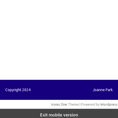
forextrading.my.id
forextimeconverter.my.id
egritud.com
forhelpyou.com
gailhfleming.com
heyimalivemag.com
hyunsunkimhahm.com
ihrm2016.com
illinoistechcon.com
jilliankaulpeterson.com
jlrppatterns.com
johnmgerber.com
Paito HK
Copyright 2024
Joanne Park
Iconic One
Theme | Powered by
Wordpress
Exit mobile version