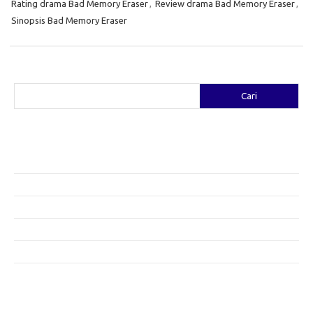
Rating drama Bad Memory Eraser
,
Review drama Bad Memory Eraser
,
Sinopsis Bad Memory Eraser
Cari
Cari
Pos-pos Terbaru
Fashion yang Diciptakan oleh Artis: Tren yang Memadukan Seni dan
Gaya
Menggali Kreativitas: Cara Mengubah Pakaian Lama Menjadi Baru
Gaya Bohemian: Menyatu dengan Alam Melalui Fashion
Menjaga Kesehatan Kulit di Musim Dingin: Tips yang Efektif
Bergaya Sehat: Tren Fashion untuk Menunjang Kesehatan Mental
Category