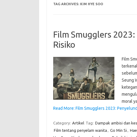
TAG ARCHIVES:
KIM HYE SOO
Film Smugglers 2023
Risiko
Film Sm
terkena
sebelum
Seung W
ketegan
mengula
moral y
Read More: Film Smugglers 2023: Penyelund
Category:
Artikel
Tag:
Dampak ambisi dan ke
Film tentang penyelam wanita
,
Go Min Si
,
Hae