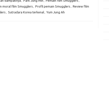
 dan dampaknya
,
Park Jung Min
,
Pemain film Smugglers
,
Fas
n moral film Smugglers
,
Profil pemain Smugglers
,
Review film
lers
,
Sutradara Korea terkenal
,
Yum Jung Ah
Gay
Insp
Kec
Trav
e
f
fi
g
h
ho
h
ic
im
ja
fo
fo
fo