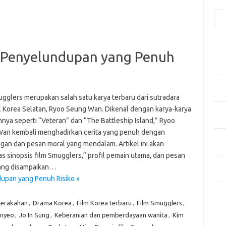
Cari
Pos
: Penyelundupan yang Penuh
Fash
Mem
Men
Men
ugglers merupakan salah satu karya terbaru dari sutradara
l Korea Selatan, Ryoo Seung Wan. Dikenal dengan karya-karya
Gay
nya seperti “Veteran” dan “The Battleship Island,” Ryoo
Fas
an kembali menghadirkan cerita yang penuh dengan
Men
gan dan pesan moral yang mendalam. Artikel ini akan
yang
s sinopsis film Smugglers,” profil pemain utama, dan pesan
Ber
ang disampaikan…
Kes
upan yang Penuh Risiko »
Ca
serakahan
,
Drama Korea
,
Film Korea terbaru
,
Film Smugglers
,
nyeo
,
Jo In Sung
,
Keberanian dan pemberdayaan wanita
,
Kim
Arti