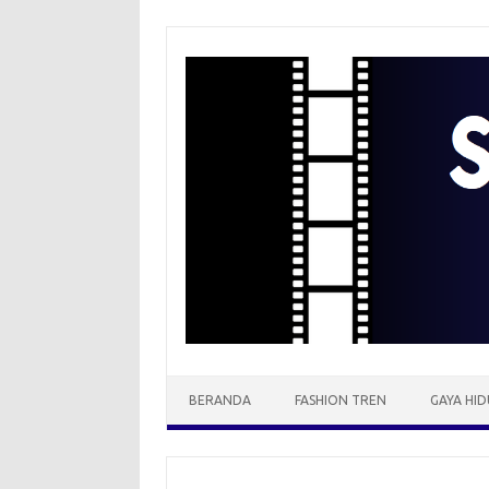
Skip
to
content
BERANDA
FASHION TREN
GAYA HID