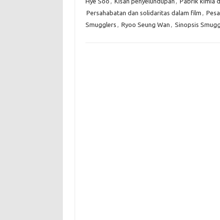
Hye Soo
,
Kisah penyelundupan
,
Pabrik kimia
Persahabatan dan solidaritas dalam film
,
Pesa
Smugglers
,
Ryoo Seung Wan
,
Sinopsis Smugg