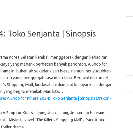
Cari
Pos
4: Toko Senjanta | Sinopsis
Fash
Mem
Men
Men
rama Korea Selatan kembali menggebrak dengan kehadiran
karya yang menarik perhatian banyak penonton, A Shop for
Gay
. Drama ini bukanlah sekadar kisah biasa, namun menyuguhkan
Fas
misteri yang menggugah rasa ingin tahu. Berawal dari novel
Men
er’s Shopping Mall, kini kisah ini diangkat ke layar kaca dengan
yang
n yang begitu memikat. Mari kita…
Ber
e: A Shop for Killers 2024: Toko Senjanta | Sinopsis Drakor »
Kes
 A Shop for Killers
,
Jeong Ji-an
,
Jeong Ji-man
,
Jo Han-sun
,
Ca
ook
,
Misteri
,
Novel "The Killer's Shopping Mall"
,
Park Ji-bin
,
Trailer drama
Arti