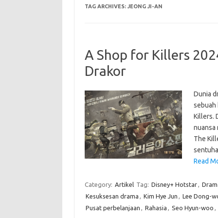
TAG ARCHIVES:
JEONG JI-AN
A Shop for Killers 202
Drakor
Dunia d
sebuah 
Killers
nuansa 
The Kill
sentuha
Read Mor
Category:
Artikel
Tag:
Disney+ Hotstar
,
Drama
Kesuksesan drama
,
Kim Hye Jun
,
Lee Dong-w
Pusat perbelanjaan
,
Rahasia
,
Seo Hyun-woo
,