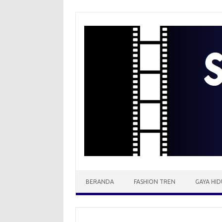
Skip
to
content
BERANDA
FASHION TREN
GAYA HID