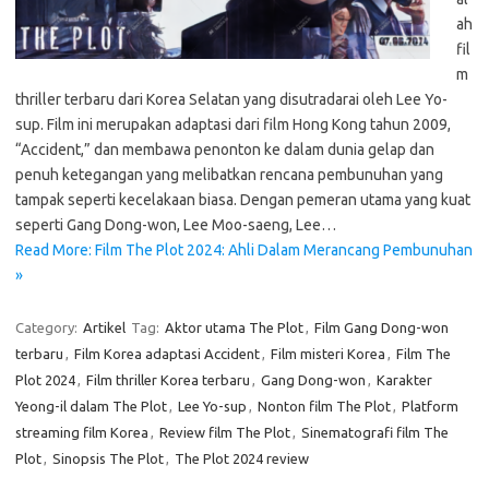
ah
fil
m
thriller terbaru dari Korea Selatan yang disutradarai oleh Lee Yo-
sup. Film ini merupakan adaptasi dari film Hong Kong tahun 2009,
“Accident,” dan membawa penonton ke dalam dunia gelap dan
penuh ketegangan yang melibatkan rencana pembunuhan yang
tampak seperti kecelakaan biasa. Dengan pemeran utama yang kuat
seperti Gang Dong-won, Lee Moo-saeng, Lee…
Read More: Film The Plot 2024: Ahli Dalam Merancang Pembunuhan
»
Category:
Artikel
Tag:
Aktor utama The Plot
,
Film Gang Dong-won
terbaru
,
Film Korea adaptasi Accident
,
Film misteri Korea
,
Film The
Plot 2024
,
Film thriller Korea terbaru
,
Gang Dong-won
,
Karakter
Yeong-il dalam The Plot
,
Lee Yo-sup
,
Nonton film The Plot
,
Platform
streaming film Korea
,
Review film The Plot
,
Sinematografi film The
Plot
,
Sinopsis The Plot
,
The Plot 2024 review