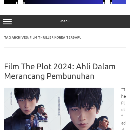
Menu
TAG ARCHIVES:
FILM THRILLER KOREA TERBARU
Film The Plot 2024: Ahli Dalam
Merancang Pembunuhan
“T
he
Pl
ot
”
ad
al