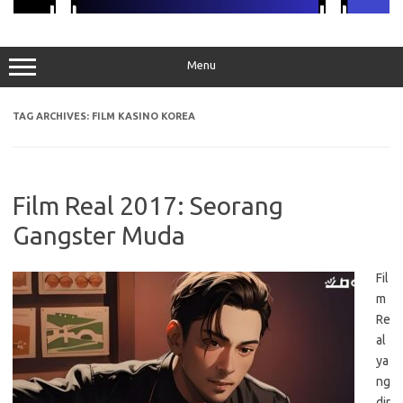
Menu
TAG ARCHIVES:
FILM KASINO KOREA
Film Real 2017: Seorang
Gangster Muda
Fil
m
Re
al
ya
ng
dir