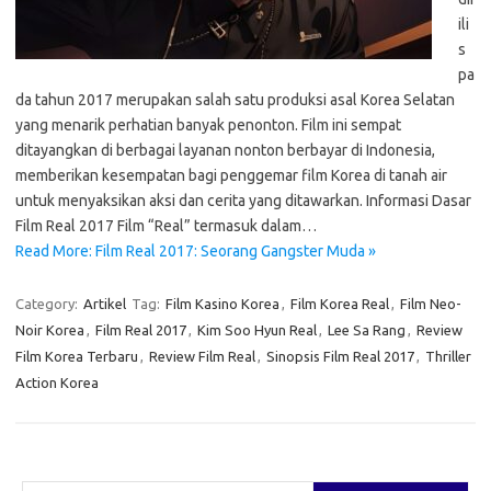
ili
s
pa
da tahun 2017 merupakan salah satu produksi asal Korea Selatan
yang menarik perhatian banyak penonton. Film ini sempat
ditayangkan di berbagai layanan nonton berbayar di Indonesia,
memberikan kesempatan bagi penggemar film Korea di tanah air
untuk menyaksikan aksi dan cerita yang ditawarkan. Informasi Dasar
Film Real 2017 Film “Real” termasuk dalam…
Read More: Film Real 2017: Seorang Gangster Muda »
Category:
Artikel
Tag:
Film Kasino Korea
,
Film Korea Real
,
Film Neo-
Noir Korea
,
Film Real 2017
,
Kim Soo Hyun Real
,
Lee Sa Rang
,
Review
Film Korea Terbaru
,
Review Film Real
,
Sinopsis Film Real 2017
,
Thriller
Action Korea
Cari