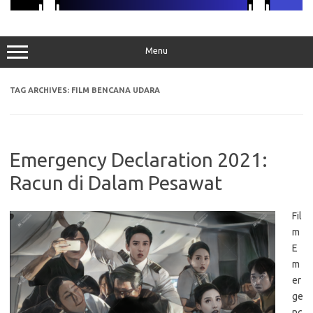
Menu
TAG ARCHIVES:
FILM BENCANA UDARA
Emergency Declaration 2021:
Racun di Dalam Pesawat
Fil
m
E
m
er
ge
nc