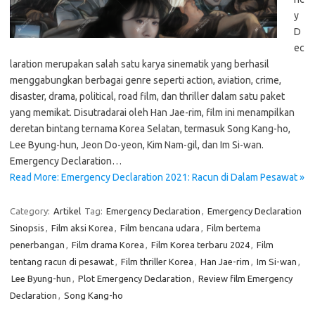
y
D
ec
laration merupakan salah satu karya sinematik yang berhasil
menggabungkan berbagai genre seperti action, aviation, crime,
disaster, drama, political, road film, dan thriller dalam satu paket
yang memikat. Disutradarai oleh Han Jae-rim, film ini menampilkan
deretan bintang ternama Korea Selatan, termasuk Song Kang-ho,
Lee Byung-hun, Jeon Do-yeon, Kim Nam-gil, dan Im Si-wan.
Emergency Declaration…
Read More: Emergency Declaration 2021: Racun di Dalam Pesawat »
Category:
Artikel
Tag:
Emergency Declaration
,
Emergency Declaration
Sinopsis
,
Film aksi Korea
,
Film bencana udara
,
Film bertema
penerbangan
,
Film drama Korea
,
Film Korea terbaru 2024
,
Film
tentang racun di pesawat
,
Film thriller Korea
,
Han Jae-rim
,
Im Si-wan
,
Lee Byung-hun
,
Plot Emergency Declaration
,
Review film Emergency
Declaration
,
Song Kang-ho