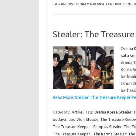
TAG ARCHIVES:
DRAMA KOREA TENTANG PENCUR
Stealer: The Treasur
Drama K
satu ser
drama. D
Korea S
berkual
tahun 2
berhasi
Read More: Stealer: The Treasure Keeper P
Category:
Artikel
Tag:
Drama Korea Stealer: 
budaya
,
Joo Won Stealer: The Treasure Keepe
The Treasure Keeper
,
Sinopsis Stealer: The T
The Treasure Keeper
,
Tim Karma Stealer: The