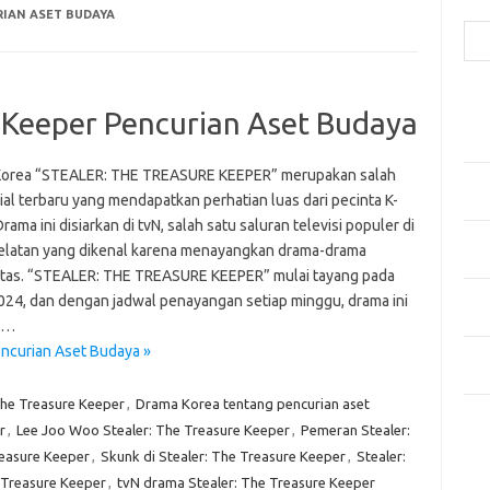
Cari
IAN ASET BUDAYA
Pos
e Keeper Pencurian Aset Budaya
Fash
Mem
orea “STEALER: THE TREASURE KEEPER” merupakan salah
Men
ial terbaru yang mendapatkan perhatian luas dari pecinta K-
Men
rama ini disiarkan di tvN, salah satu saluran televisi populer di
Gay
elatan yang dikenal karena menayangkan drama-drama
Fas
itas. “STEALER: THE TREASURE KEEPER” mulai tayang pada
Men
024, dan dengan jadwal penayangan setiap minggu, drama ini
yang
l…
encurian Aset Budaya »
Ber
Kes
The Treasure Keeper
,
Drama Korea tentang pencurian aset
Ca
r
,
Lee Joo Woo Stealer: The Treasure Keeper
,
Pemeran Stealer:
reasure Keeper
,
Skunk di Stealer: The Treasure Keeper
,
Stealer:
Arti
 Treasure Keeper
,
tvN drama Stealer: The Treasure Keeper