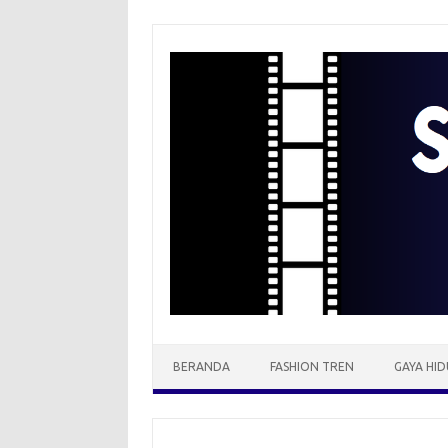
Skip
to
content
BERANDA
FASHION TREN
GAYA HID