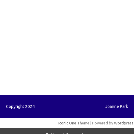
forextradingreviews.my.id
forextrading.my.id
forextimeconverter.my.id
egritud.com
forhelpyou.com
gailhfleming.com
heyimalivemag.com
hyunsunkimhahm.com
ihrm2016.com
illinoistechcon.com
jilliankaulpeterson.com
jlrppatterns.com
johnmgerber.com
Paito HK
Copyright 2024
Joanne Park
Iconic One
Theme | Powered by
Wordpress