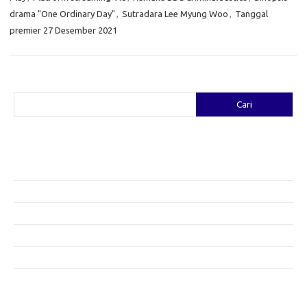
drama "One Ordinary Day"
,
Sutradara Lee Myung Woo
,
Tanggal
premier 27 Desember 2021
Cari
Cari
Pos-pos Terbaru
Fashion yang Diciptakan oleh Artis: Tren yang Memadukan Seni dan
Gaya
Menggali Kreativitas: Cara Mengubah Pakaian Lama Menjadi Baru
Gaya Bohemian: Menyatu dengan Alam Melalui Fashion
Menjaga Kesehatan Kulit di Musim Dingin: Tips yang Efektif
Bergaya Sehat: Tren Fashion untuk Menunjang Kesehatan Mental
Category