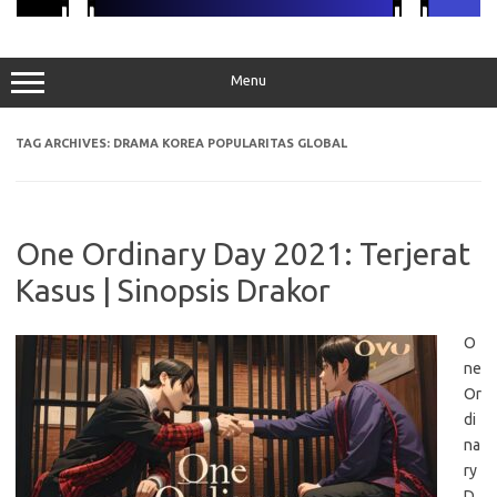
Menu
TAG ARCHIVES:
DRAMA KOREA POPULARITAS GLOBAL
One Ordinary Day 2021: Terjerat
Kasus | Sinopsis Drakor
O
ne
Or
di
na
ry
D