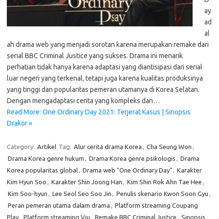
ay
ad
al
ah drama web yang menjadi sorotan karena merupakan remake dari
serial BBC Criminal Justice yang sukses. Drama ini menarik
perhatian tidak hanya karena adaptasi yang diantisipasi dari serial
luar negeri yang terkenal, tetapi juga karena kualitas produksinya
yang tinggi dan popularitas pemeran utamanya di Korea Selatan.
Dengan mengadaptasi cerita yang kompleks dan…
Read More: One Ordinary Day 2021: Terjerat Kasus | Sinopsis
Drakor »
Category:
Artikel
Tag:
Alur cerita drama Korea
,
Cha Seung Won
,
Drama Korea genre hukum
,
Drama Korea genre psikologis
,
Drama
Korea popularitas global
,
Drama web "One Ordinary Day"
,
Karakter
Kim Hyun Soo
,
Karakter Shin Joong Han
,
Kim Shin Rok Ahn Tae Hee
,
Kim Soo-hyun
,
Lee Seol Seo Soo Jin
,
Penulis skenario Kwon Soon Gyu
,
Peran pemeran utama dalam drama
,
Platform streaming Coupang
Play
,
Platform streaming Viu
,
Remake BBC Criminal Justice
,
Sinopsis