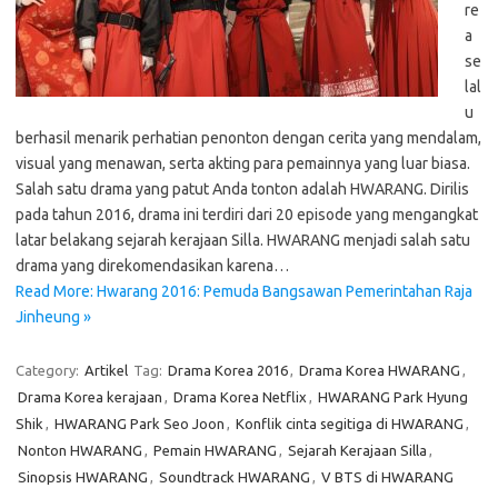
re
a
se
lal
u
berhasil menarik perhatian penonton dengan cerita yang mendalam,
visual yang menawan, serta akting para pemainnya yang luar biasa.
Salah satu drama yang patut Anda tonton adalah HWARANG. Dirilis
pada tahun 2016, drama ini terdiri dari 20 episode yang mengangkat
latar belakang sejarah kerajaan Silla. HWARANG menjadi salah satu
drama yang direkomendasikan karena…
Read More: Hwarang 2016: Pemuda Bangsawan Pemerintahan Raja
Jinheung »
Category:
Artikel
Tag:
Drama Korea 2016
,
Drama Korea HWARANG
,
Drama Korea kerajaan
,
Drama Korea Netflix
,
HWARANG Park Hyung
Shik
,
HWARANG Park Seo Joon
,
Konflik cinta segitiga di HWARANG
,
Nonton HWARANG
,
Pemain HWARANG
,
Sejarah Kerajaan Silla
,
Sinopsis HWARANG
,
Soundtrack HWARANG
,
V BTS di HWARANG