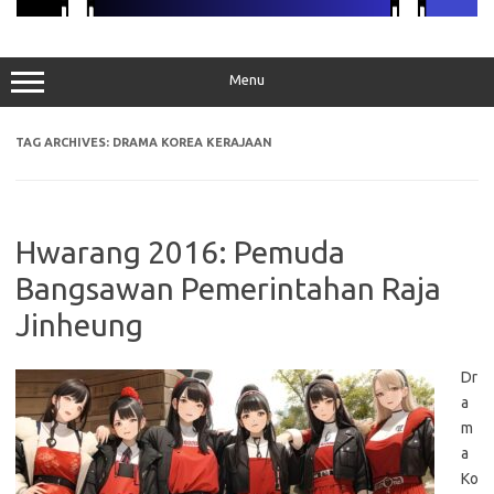
Menu
TAG ARCHIVES:
DRAMA KOREA KERAJAAN
Hwarang 2016: Pemuda
Bangsawan Pemerintahan Raja
Jinheung
Dr
a
m
a
Ko