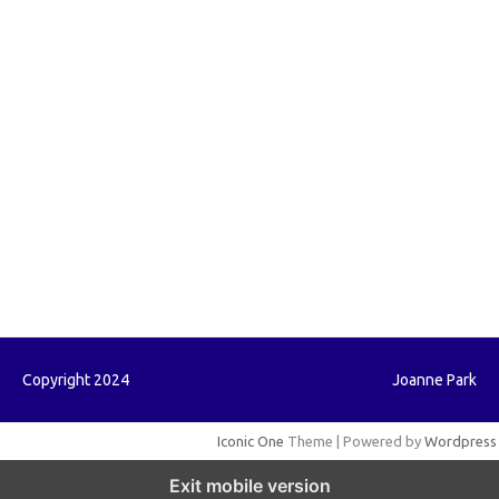
forextrading.my.id
forextimeconverter.my.id
egritud.com
forhelpyou.com
gailhfleming.com
heyimalivemag.com
hyunsunkimhahm.com
ihrm2016.com
illinoistechcon.com
jilliankaulpeterson.com
jlrppatterns.com
johnmgerber.com
Paito HK
Copyright 2024
Joanne Park
Iconic One
Theme | Powered by
Wordpress
Exit mobile version