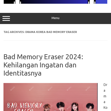
Menu
TAG ARCHIVES:
DRAMA KOREA BAD MEMORY ERASER
Bad Memory Eraser 2024:
Kehilangan Ingatan dan
Identitasnya
Dr
a
m
a
Ko