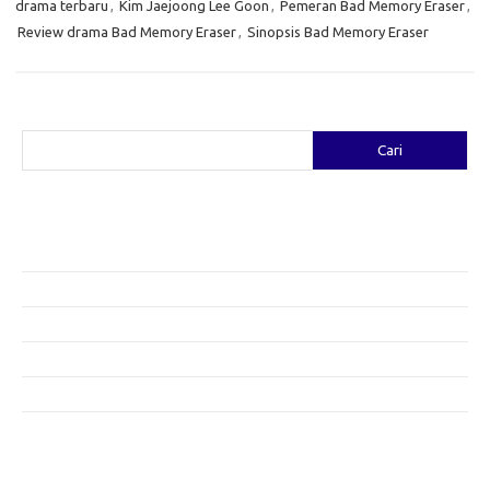
drama terbaru
,
Kim Jaejoong Lee Goon
,
Pemeran Bad Memory Eraser
,
Review drama Bad Memory Eraser
,
Sinopsis Bad Memory Eraser
Cari
Cari
Pos-pos Terbaru
Fashion yang Diciptakan oleh Artis: Tren yang Memadukan Seni dan
Gaya
Menggali Kreativitas: Cara Mengubah Pakaian Lama Menjadi Baru
Gaya Bohemian: Menyatu dengan Alam Melalui Fashion
Menjaga Kesehatan Kulit di Musim Dingin: Tips yang Efektif
Bergaya Sehat: Tren Fashion untuk Menunjang Kesehatan Mental
Category