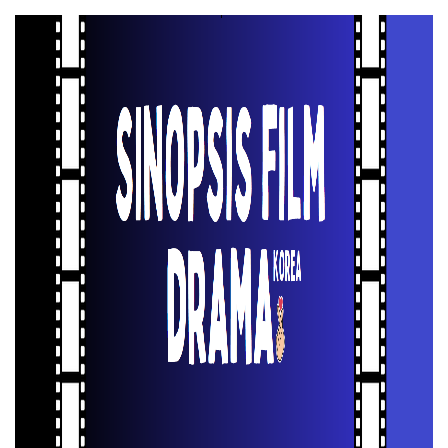
Skip
to
content