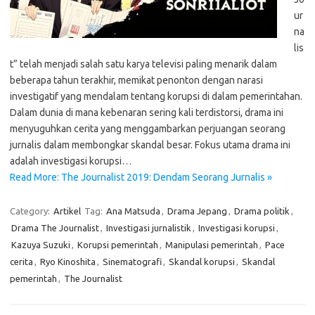
ur
na
lis
t” telah menjadi salah satu karya televisi paling menarik dalam
beberapa tahun terakhir, memikat penonton dengan narasi
investigatif yang mendalam tentang korupsi di dalam pemerintahan.
Dalam dunia di mana kebenaran sering kali terdistorsi, drama ini
menyuguhkan cerita yang menggambarkan perjuangan seorang
jurnalis dalam membongkar skandal besar. Fokus utama drama ini
adalah investigasi korupsi…
Read More: The Journalist 2019: Dendam Seorang Jurnalis »
Category:
Artikel
Tag:
Ana Matsuda
,
Drama Jepang
,
Drama politik
,
Drama The Journalist
,
Investigasi jurnalistik
,
Investigasi korupsi
,
Kazuya Suzuki
,
Korupsi pemerintah
,
Manipulasi pemerintah
,
Pace
cerita
,
Ryo Kinoshita
,
Sinematografi
,
Skandal korupsi
,
Skandal
pemerintah
,
The Journalist