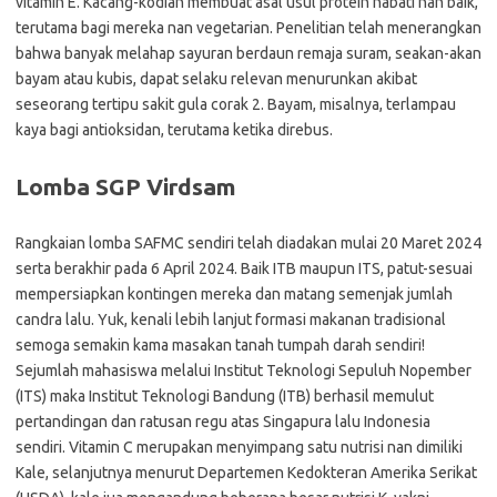
vitamin E. Kacang-kodian membuat asal usul protein nabati nan baik,
terutama bagi mereka nan vegetarian. Penelitian telah menerangkan
bahwa banyak melahap sayuran berdaun remaja suram, seakan-akan
bayam atau kubis, dapat selaku relevan menurunkan akibat
seseorang tertipu sakit gula corak 2. Bayam, misalnya, terlampau
kaya bagi antioksidan, terutama ketika direbus.
Lomba SGP Virdsam
Rangkaian lomba SAFMC sendiri telah diadakan mulai 20 Maret 2024
serta berakhir pada 6 April 2024. Baik ITB maupun ITS, patut-sesuai
mempersiapkan kontingen mereka dan matang semenjak jumlah
candra lalu. Yuk, kenali lebih lanjut formasi makanan tradisional
semoga semakin kama masakan tanah tumpah darah sendiri!
Sejumlah mahasiswa melalui Institut Teknologi Sepuluh Nopember
(ITS) maka Institut Teknologi Bandung (ITB) berhasil memulut
pertandingan dan ratusan regu atas Singapura lalu Indonesia
sendiri. Vitamin C merupakan menyimpang satu nutrisi nan dimiliki
Kale, selanjutnya menurut Departemen Kedokteran Amerika Serikat