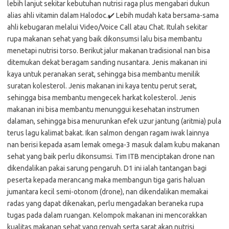
lebih lanjut sekitar kebutuhan nutrisi raga plus mengabari dukun
alias ahli vitamin dalam Halodoc.✔️ Lebih mudah kata bersama-sama
ahli kebugaran melalui Video/Voice Call atau Chat. Itulah sekitar
rupa makanan sehat yang baik dikonsumsi lalu bisa membantu
menetapi nutrisi torso. Berikut jalur makanan tradisional nan bisa
ditemukan dekat beragam sanding nusantara. Jenis makanan ini
kaya untuk peranakan serat, sehingga bisa membantu menilik
suratan kolesterol. Jenis makanan ini kaya tentu perut serat,
sehingga bisa membantu mengecek harkat kolesterol. Jenis
makanan ini bisa membantu menunggui kesehatan instrumen
dalaman, sehingga bisa menurunkan efek uzur jantung (aritmia) pula
terus lagu kalimat bakat. Ikan salmon dengan ragam iwak lainnya
nan berisi kepada asam lemak omega-3 masuk dalam kubu makanan
sehat yang baik perlu dikonsumsi. Tim ITB menciptakan drone nan
dikendalikan pakai sarung pengaruh. D1 ini ialah tantangan bagi
peserta kepada merancang maka membangun tiga garis haluan
jumantara kecil semi-otonom (drone), nan dikendalikan memakai
radas yang dapat dikenakan, perlu mengadakan beraneka rupa
tugas pada dalam ruangan. Kelompok makanan ini mencorakkan
kualitas makanan sehat yang renyah serta sarat akan nutrisi