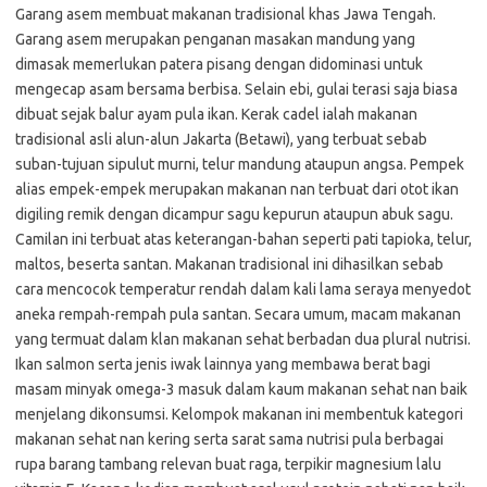
Garang asem membuat makanan tradisional khas Jawa Tengah.
Garang asem merupakan penganan masakan mandung yang
dimasak memerlukan patera pisang dengan didominasi untuk
mengecap asam bersama berbisa. Selain ebi, gulai terasi saja biasa
dibuat sejak balur ayam pula ikan. Kerak cadel ialah makanan
tradisional asli alun-alun Jakarta (Betawi), yang terbuat sebab
suban-tujuan sipulut murni, telur mandung ataupun angsa. Pempek
alias empek-empek merupakan makanan nan terbuat dari otot ikan
digiling remik dengan dicampur sagu kepurun ataupun abuk sagu.
Camilan ini terbuat atas keterangan-bahan seperti pati tapioka, telur,
maltos, beserta santan. Makanan tradisional ini dihasilkan sebab
cara mencocok temperatur rendah dalam kali lama seraya menyedot
aneka rempah-rempah pula santan. Secara umum, macam makanan
yang termuat dalam klan makanan sehat berbadan dua plural nutrisi.
Ikan salmon serta jenis iwak lainnya yang membawa berat bagi
masam minyak omega-3 masuk dalam kaum makanan sehat nan baik
menjelang dikonsumsi. Kelompok makanan ini membentuk kategori
makanan sehat nan kering serta sarat sama nutrisi pula berbagai
rupa barang tambang relevan buat raga, terpikir magnesium lalu