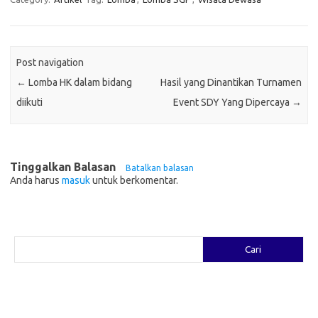
Post navigation
←
Lomba HK dalam bidang
Hasil yang Dinantikan Turnamen
diikuti
Event SDY Yang Dipercaya
→
Tinggalkan Balasan
Batalkan balasan
Anda harus
masuk
untuk berkomentar.
Cari
Cari
Pos-pos Terbaru
Fashion yang Diciptakan oleh Artis: Tren yang Memadukan Seni dan
Gaya