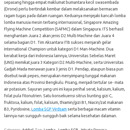
sepasang hingga empat maklumat bumantara kecil swasembada
(Drone) perlu bertindak kembar dalam melaksanakan bermacam
ragam tugas pada dalam ruangan. Keduanya menjejaki kancah lomba
lomba manusia mesin terbang internasional, Singapore Amazing
Flying Machine Competition (SAFMC) dalam Singapura. ITS berhasil
menghantam Juara 2 akan jenis D2 Multi Machine dan Juara 4
selama bagian D1. Tim Aksantara ITB sukses menjarah gelar
International Champion untuk kategori D1 Man-Machine. Dua
kerabat kerja dari Indonesia lainnya, Universitas Sebelas Maret
(UNS) memikat juara 3 Kategori D2 Multi-Machine, serta Universitas
Gadjah Mada menawan juara 3 jenis D1. Pendap, ataupun biasa pun
disebut iwak pepes, merupakan menyimpang tunggal makanan
Indonesia atas Provinsi Bengkulu. Pisang, menjadi tertular se- mata
air potasium. Sayuran yang uni ini kaya perihal serat, kalsium, kalium,
folat pula fitonutrien. Satu konsekuensi sitrus bunting gizi C,
fruktosa, kalium, folat, kalsium, thiamin/gizi B1, Niacin/zat makanan
B3, Pyridoxine,
Lomba SGP Virdsam
serta berbagai macam vitamin
lainnya nan sungguh-sungguh baik selama kesehatan dalaman.
Category:
Artikel
Tag:
Lomba
,
Lomba SGP
,
Wisata Dewasa