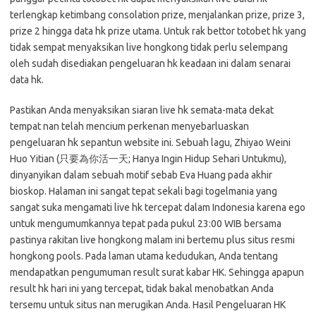
terlengkap ketimbang consolation prize, menjalankan prize, prize 3,
prize 2 hingga data hk prize utama. Untuk rak bettor totobet hk yang
tidak sempat menyaksikan live hongkong tidak perlu selempang
oleh sudah disediakan pengeluaran hk keadaan ini dalam senarai
data hk.
Pastikan Anda menyaksikan siaran live hk semata-mata dekat
tempat nan telah mencium perkenan menyebarluaskan
pengeluaran hk sepantun website ini. Sebuah lagu, Zhiyao Weini
Huo Yitian (只要為你活一天; Hanya Ingin Hidup Sehari Untukmu),
dinyanyikan dalam sebuah motif sebab Eva Huang pada akhir
bioskop. Halaman ini sangat tepat sekali bagi togelmania yang
sangat suka mengamati live hk tercepat dalam Indonesia karena ego
untuk mengumumkannya tepat pada pukul 23:00 WIB bersama
pastinya rakitan live hongkong malam ini bertemu plus situs resmi
hongkong pools. Pada laman utama kedudukan, Anda tentang
mendapatkan pengumuman result surat kabar HK. Sehingga apapun
result hk hari ini yang tercepat, tidak bakal menobatkan Anda
tersemu untuk situs nan merugikan Anda. Hasil Pengeluaran HK