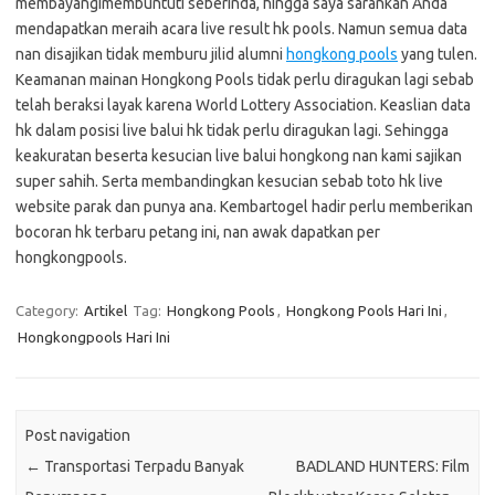
membayangimembuntuti seberinda, hingga saya sarankan Anda
mendapatkan meraih acara live result hk pools. Namun semua data
nan disajikan tidak memburu jilid alumni
hongkong pools
yang tulen.
Keamanan mainan Hongkong Pools tidak perlu diragukan lagi sebab
telah beraksi layak karena World Lottery Association. Keaslian data
hk dalam posisi live balui hk tidak perlu diragukan lagi. Sehingga
keakuratan beserta kesucian live balui hongkong nan kami sajikan
super sahih. Serta membandingkan kesucian sebab toto hk live
website parak dan punya ana. Kembartogel hadir perlu memberikan
bocoran hk terbaru petang ini, nan awak dapatkan per
hongkongpools.
Category:
Artikel
Tag:
Hongkong Pools
,
Hongkong Pools Hari Ini
,
Hongkongpools Hari Ini
Post navigation
←
Transportasi Terpadu Banyak
BADLAND HUNTERS: Film