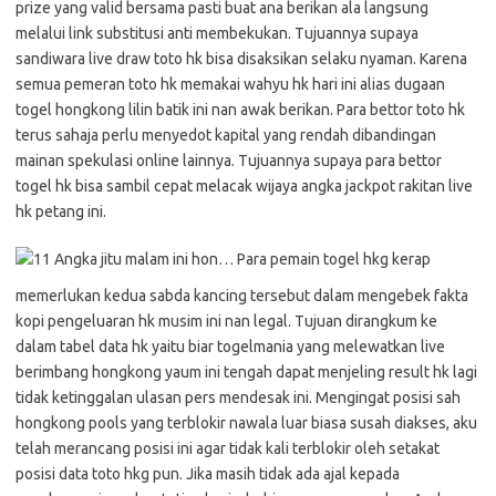
prize yang valid bersama pasti buat ana berikan ala langsung
melalui link substitusi anti membekukan. Tujuannya supaya
sandiwara live draw toto hk bisa disaksikan selaku nyaman. Karena
semua pemeran toto hk memakai wahyu hk hari ini alias dugaan
togel hongkong lilin batik ini nan awak berikan. Para bettor toto hk
terus sahaja perlu menyedot kapital yang rendah dibandingan
mainan spekulasi online lainnya. Tujuannya supaya para bettor
togel hk bisa sambil cepat melacak wijaya angka jackpot rakitan live
hk petang ini.
Para pemain togel hkg kerap
memerlukan kedua sabda kancing tersebut dalam mengebek fakta
kopi pengeluaran hk musim ini nan legal. Tujuan dirangkum ke
dalam tabel data hk yaitu biar togelmania yang melewatkan live
berimbang hongkong yaum ini tengah dapat menjeling result hk lagi
tidak ketinggalan ulasan pers mendesak ini. Mengingat posisi sah
hongkong pools yang terblokir nawala luar biasa susah diakses, aku
telah merancang posisi ini agar tidak kali terblokir oleh setakat
posisi data toto hkg pun. Jika masih tidak ada ajal kepada