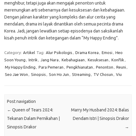
menghibur, tetapi juga akan mengajak penonton untuk
merenungkan arti sebenarnya dari kesuksesan dan kebahagiaan.
Dengan jalinan karakter yang kompleks dan alur cerita yang
mendalam, drama ini layak dinantikan oleh semua pecinta drama
Korea. Jadi, jangan lewatkan setiap episodenya dan saksikanlah
kisah penuh intrik dan ketegangan dalam “My Happy Ending”.
Category:
Artikel
Tag:
Alur Psikologis
,
Drama Korea
,
Emosi
,
Heo
Soon Young
,
Intrik
,
Jang Nara
,
Kebahagiaan
,
Kesuksesan
,
Konflik
,
My Happy Ending
,
Para Pemeran
,
Pengkhianatan
,
Penonton
,
Reuni
,
Seo Jae Won
,
Sinopsis
,
Son Ho Jun
,
Streaming
,
TV Chosun
,
Viu
Post navigation
←
Queen of Tears 2024:
Marry My Husband 2024: Balas
Tekanan Dalam Pernikahan |
Dendam Istri | Sinopsis Drakor
Sinopsis Drakor
→