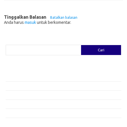
Tinggalkan Balasan
Batalkan balasan
Anda harus
masuk
untuk berkomentar.
Cari
Cari
Pos-pos Terbaru
Fashion yang Diciptakan oleh Artis: Tren yang Memadukan Seni dan
Gaya
Menggali Kreativitas: Cara Mengubah Pakaian Lama Menjadi Baru
Gaya Bohemian: Menyatu dengan Alam Melalui Fashion
Menjaga Kesehatan Kulit di Musim Dingin: Tips yang Efektif
Bergaya Sehat: Tren Fashion untuk Menunjang Kesehatan Mental
Category