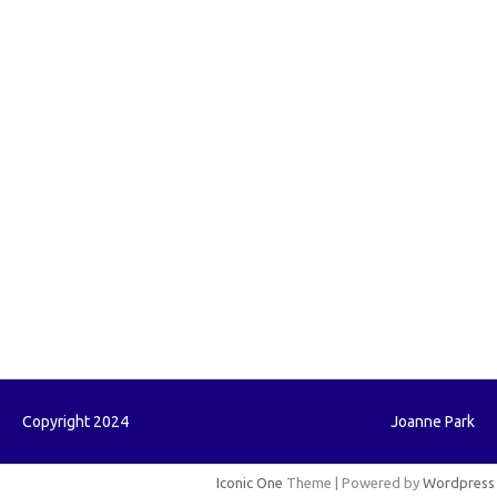
forexlive.my.id
forextradingreviews.my.id
forextrading.my.id
forextimeconverter.my.id
egritud.com
forhelpyou.com
gailhfleming.com
heyimalivemag.com
hyunsunkimhahm.com
ihrm2016.com
illinoistechcon.com
jilliankaulpeterson.com
jlrppatterns.com
johnmgerber.com
Paito HK
Copyright 2024
Joanne Park
Iconic One
Theme | Powered by
Wordpress