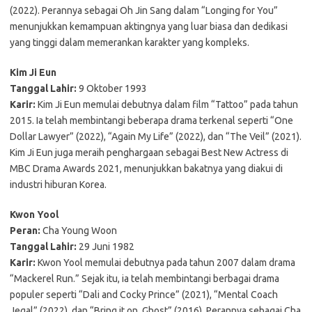
(2022). Perannya sebagai Oh Jin Sang dalam “Longing for You”
menunjukkan kemampuan aktingnya yang luar biasa dan dedikasi
yang tinggi dalam memerankan karakter yang kompleks.
Kim Ji Eun
Tanggal Lahir:
9 Oktober 1993
Karir:
Kim Ji Eun memulai debutnya dalam film “Tattoo” pada tahun
2015. Ia telah membintangi beberapa drama terkenal seperti “One
Dollar Lawyer” (2022), “Again My Life” (2022), dan “The Veil” (2021).
Kim Ji Eun juga meraih penghargaan sebagai Best New Actress di
MBC Drama Awards 2021, menunjukkan bakatnya yang diakui di
industri hiburan Korea.
Kwon Yool
Peran:
Cha Young Woon
Tanggal Lahir:
29 Juni 1982
Karir:
Kwon Yool memulai debutnya pada tahun 2007 dalam drama
“Mackerel Run.” Sejak itu, ia telah membintangi berbagai drama
populer seperti “Dali and Cocky Prince” (2021), “Mental Coach
Jegal” (2022), dan “Bring it on, Ghost” (2016). Perannya sebagai Cha