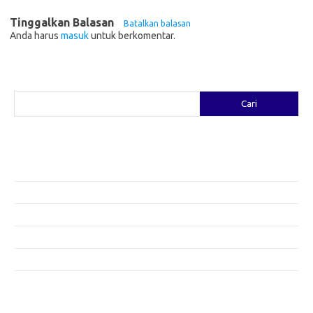
Tinggalkan Balasan
Batalkan balasan
Anda harus
masuk
untuk berkomentar.
Cari
Cari
Pos-pos Terbaru
Fashion yang Diciptakan oleh Artis: Tren yang Memadukan Seni dan
Gaya
Menggali Kreativitas: Cara Mengubah Pakaian Lama Menjadi Baru
Gaya Bohemian: Menyatu dengan Alam Melalui Fashion
Menjaga Kesehatan Kulit di Musim Dingin: Tips yang Efektif
Bergaya Sehat: Tren Fashion untuk Menunjang Kesehatan Mental
Category