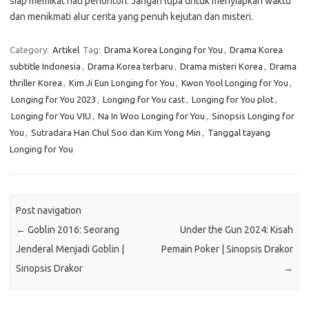
siap memikat hati penonton. Jangan lupa untuk menyiapkan waktu
dan menikmati alur cerita yang penuh kejutan dan misteri.
Category:
Artikel
Tag:
Drama Korea Longing for You
,
Drama Korea
subtitle Indonesia
,
Drama Korea terbaru
,
Drama misteri Korea
,
Drama
thriller Korea
,
Kim Ji Eun Longing for You
,
Kwon Yool Longing for You
,
Longing for You 2023
,
Longing for You cast
,
Longing for You plot
,
Longing for You VIU
,
Na In Woo Longing for You
,
Sinopsis Longing for
You
,
Sutradara Han Chul Soo dan Kim Yong Min
,
Tanggal tayang
Longing for You
Post navigation
←
Goblin 2016: Seorang
Under the Gun 2024: Kisah
Jenderal Menjadi Goblin |
Pemain Poker | Sinopsis Drakor
Sinopsis Drakor
→