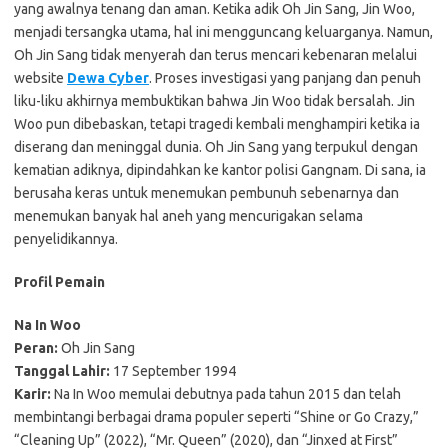
yang awalnya tenang dan aman. Ketika adik Oh Jin Sang, Jin Woo,
menjadi tersangka utama, hal ini mengguncang keluarganya. Namun,
Oh Jin Sang tidak menyerah dan terus mencari kebenaran melalui
website
Dewa Cyber
. Proses investigasi yang panjang dan penuh
liku-liku akhirnya membuktikan bahwa Jin Woo tidak bersalah. Jin
Woo pun dibebaskan, tetapi tragedi kembali menghampiri ketika ia
diserang dan meninggal dunia. Oh Jin Sang yang terpukul dengan
kematian adiknya, dipindahkan ke kantor polisi Gangnam. Di sana, ia
berusaha keras untuk menemukan pembunuh sebenarnya dan
menemukan banyak hal aneh yang mencurigakan selama
penyelidikannya.
Profil Pemain
Na In Woo
Peran:
Oh Jin Sang
Tanggal Lahir:
17 September 1994
Karir:
Na In Woo memulai debutnya pada tahun 2015 dan telah
membintangi berbagai drama populer seperti “Shine or Go Crazy,”
“Cleaning Up” (2022), “Mr. Queen” (2020), dan “Jinxed at First”