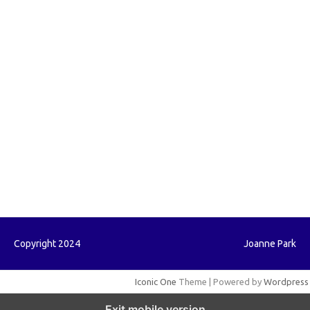
forextradingreviews.my.id
forextrading.my.id
forextimeconverter.my.id
egritud.com
forhelpyou.com
gailhfleming.com
heyimalivemag.com
hyunsunkimhahm.com
ihrm2016.com
illinoistechcon.com
jilliankaulpeterson.com
jlrppatterns.com
johnmgerber.com
Paito HK
Copyright 2024
Joanne Park
Iconic One
Theme | Powered by
Wordpress
Exit mobile version