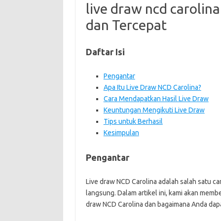
live draw ncd carolin
dan Tercepat
Daftar Isi
Pengantar
Apa Itu Live Draw NCD Carolina?
Cara Mendapatkan Hasil Live Draw
Keuntungan Mengikuti Live Draw
Tips untuk Berhasil
Kesimpulan
Pengantar
Live draw NCD Carolina adalah salah satu ca
langsung. Dalam artikel ini, kami akan mem
draw NCD Carolina dan bagaimana Anda dap