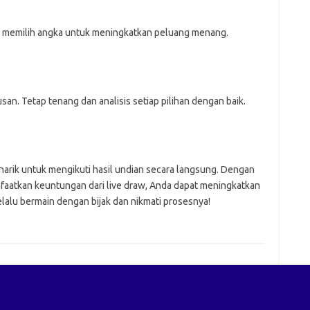
am memilih angka untuk meningkatkan peluang menang.
n. Tetap tenang dan analisis setiap pilihan dengan baik.
narik untuk mengikuti hasil undian secara langsung. Dengan
aatkan keuntungan dari live draw, Anda dapat meningkatkan
lalu bermain dengan bijak dan nikmati prosesnya!