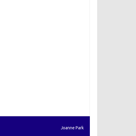
Joanne Park