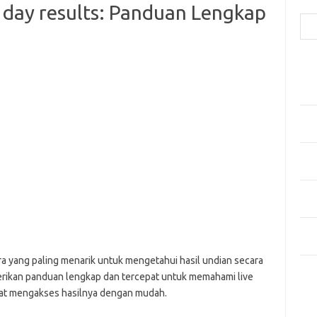
Cari
a day results: Panduan Lengkap
Pos
Fash
Mem
Men
Men
Gay
Fas
Men
yang
Ber
Kes
ra yang paling menarik untuk mengetahui hasil undian secara
Ca
berikan panduan lengkap dan tercepat untuk memahami live
at mengakses hasilnya dengan mudah.
Arti