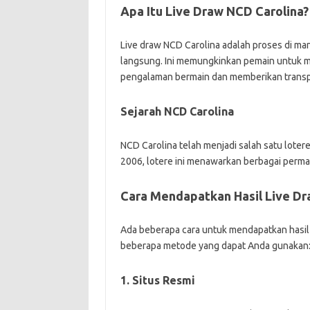
Apa Itu Live Draw NCD Carolina?
Live draw NCD Carolina adalah proses di man
langsung. Ini memungkinkan pemain untuk me
pengalaman bermain dan memberikan transp
Sejarah NCD Carolina
NCD Carolina telah menjadi salah satu lotere
2006, lotere ini menawarkan berbagai perma
Cara Mendapatkan Hasil Live D
Ada beberapa cara untuk mendapatkan hasil
beberapa metode yang dapat Anda gunakan
1. Situs Resmi