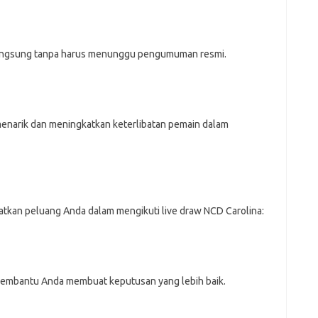
langsung tanpa harus menunggu pengumuman resmi.
menarik dan meningkatkan keterlibatan pemain dalam
atkan peluang Anda dalam mengikuti live draw NCD Carolina:
membantu Anda membuat keputusan yang lebih baik.