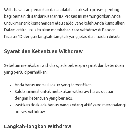
Withdraw atau penarikan dana adalah salah satu proses penting
bagi pemain di Bandar Kisaran4D. Proses ini memungkinkan Anda
untuk menarik kemenangan atau saldo yang telah Anda kumpulkan.
Dalam artikel ini, kita akan membahas cara withdraw di Bandar
Kisaran4D dengan langkah-langkah yang jelas dan mudah diikuti.
Syarat dan Ketentuan Withdraw
Sebelum melakukan withdraw, ada beberapa syarat dan ketentuan
yang perlu diperhatikan:
Anda harus memiliki akun yang terverifikasi.
Saldo minimal untuk melakukan withdraw harus sesuai
dengan ketentuan yang berlaku.
Pastikan tidak ada bonus yang sedang aktif yang menghalangi
proses withdraw.
Langkah-langkah Withdraw