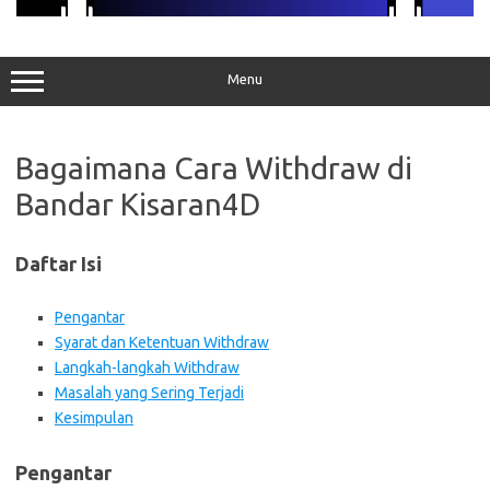
Menu
Bagaimana Cara Withdraw di
Bandar Kisaran4D
Daftar Isi
Pengantar
Syarat dan Ketentuan Withdraw
Langkah-langkah Withdraw
Masalah yang Sering Terjadi
Kesimpulan
Pengantar