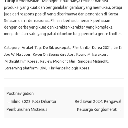
Tutup
Keberhasilan “Midnight” tidak hanya terlihat dari sisi
produksi yang kuat dan pengambilan gambar yang memukau, tetapi
juga dari respons positif yang diterimanya dari penonton di Korea
Selatan dan internasional. Film ini berhasil menarik perhatian
dengan cerita yang kuat dan karakter-karakter yang kompleks,
menjadi salah satu yang patut ditonton bagi pencinta genre thriller.
Category:
Artikel
Tag:
Do Sik psikopat
,
Film thriller Korea 2021
,
Jin Ki
Joo Wi Ha Joon
,
Kwon Oh Seung director
,
Kyung Mi karakter
,
Midnight film Korea
,
Review Midnight film
,
Sinopsis Midnight
,
Streaming platform iQiyi
,
Thriller psikologis Korea
Post navigation
←
Blind 2022: Kota Dihantui
Red Swan 2024: Pengawal
Pembunuhan Misterius
Keluarga Konglomerat
→