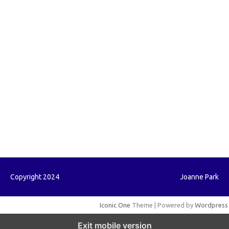
forextradingreviews.my.id
forextrading.my.id
forextimeconverter.my.id
egritud.com
forhelpyou.com
gailhfleming.com
heyimalivemag.com
hyunsunkimhahm.com
ihrm2016.com
illinoistechcon.com
jilliankaulpeterson.com
jlrppatterns.com
johnmgerber.com
Paito HK
Copyright 2024
Joanne Park
Iconic One
Theme | Powered by
Wordpress
Exit mobile version