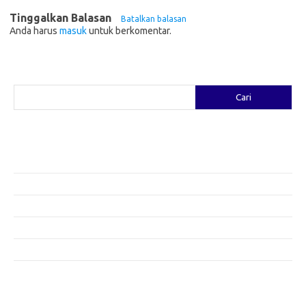
Tinggalkan Balasan
Batalkan balasan
Anda harus
masuk
untuk berkomentar.
Cari
Cari
Pos-pos Terbaru
Fashion yang Diciptakan oleh Artis: Tren yang Memadukan Seni dan
Gaya
Menggali Kreativitas: Cara Mengubah Pakaian Lama Menjadi Baru
Gaya Bohemian: Menyatu dengan Alam Melalui Fashion
Menjaga Kesehatan Kulit di Musim Dingin: Tips yang Efektif
Bergaya Sehat: Tren Fashion untuk Menunjang Kesehatan Mental
Category