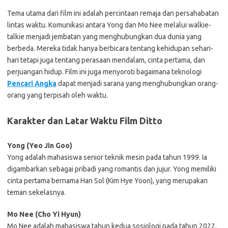
Tema utama dari film ini adalah percintaan remaja dan persahabatan
lintas waktu. Komunikasi antara Yong dan Mo Nee melalui walkie-
talkie menjadi jembatan yang menghubungkan dua dunia yang
berbeda. Mereka tidak hanya berbicara tentang kehidupan sehari-
hari tetapi juga tentang perasaan mendalam, cinta pertama, dan
perjuangan hidup. Film ini juga menyoroti bagaimana teknologi
Pencari Angka
dapat menjadi sarana yang menghubungkan orang-
orang yang terpisah oleh waktu.
Karakter dan Latar Waktu Film Ditto
Yong (Yeo Jin Goo)
Yong adalah mahasiswa senior teknik mesin pada tahun 1999. Ia
digambarkan sebagai pribadi yang romantis dan jujur. Yong memiliki
cinta pertama bernama Han Sol (Kim Hye Yoon), yang merupakan
teman sekelasnya.
Mo Nee (Cho Yi Hyun)
Mo Nee adalah mahasiswa tahun kedua sosiologi pada tahun 2022.