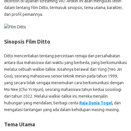
ditonton di layanan streaming VIU. Artikel ini akan mengulas lebih
dalam tentang film Ditto, termasuk sinopsis, tema utama, karakter,
dan profil pemainnya.
Sinopsis Film Ditto
Ditto menceritakan tentang percintaan remaja dan persahabatan
antara dua mahasiswa dari waktu yang berbeda, yang berkomunikasi
melalui sebuah walkie-talkie. Kisahnya berawal dari Yong (Yeo Jin
Goo), seorang mahasiswa senior teknik mesin pada tahun 1999,
yang secara tidak sengaja menemukan cara berkomunikasi dengan
Mo Nee (Cho Yi Hyun), seorang mahasiswa tahun kedua sosiologi
dari tahun 2022. Melalui walkie-talkie ini, mereka menjalin
hubungan yang mendalam, berbagi cerita
Raja Dunia Togel
, dan
mengatasi tantangan yang ada dalam kehidupan masing-masing.
Tema Utama