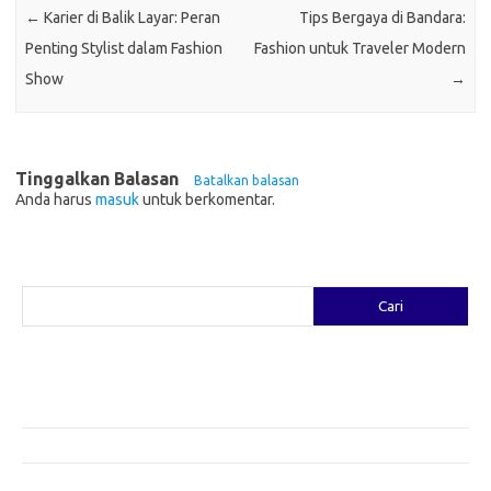
←
Karier di Balik Layar: Peran
Tips Bergaya di Bandara:
Penting Stylist dalam Fashion
Fashion untuk Traveler Modern
Show
→
Tinggalkan Balasan
Batalkan balasan
Anda harus
masuk
untuk berkomentar.
Cari
Cari
Pos-pos Terbaru
Fashion yang Diciptakan oleh Artis: Tren yang Memadukan Seni dan
Gaya
Menggali Kreativitas: Cara Mengubah Pakaian Lama Menjadi Baru
Gaya Bohemian: Menyatu dengan Alam Melalui Fashion