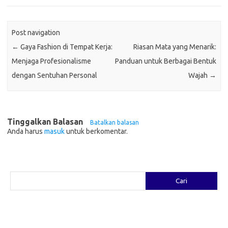
Post navigation
←
Gaya Fashion di Tempat Kerja:
Riasan Mata yang Menarik:
Menjaga Profesionalisme
Panduan untuk Berbagai Bentuk
dengan Sentuhan Personal
Wajah
→
Tinggalkan Balasan
Batalkan balasan
Anda harus
masuk
untuk berkomentar.
Cari
Cari
Pos-pos Terbaru
Fashion yang Diciptakan oleh Artis: Tren yang Memadukan Seni dan