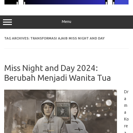
Menu
TAG ARCHIVES:
TRANSFORMASI AJAIB MISS NIGHT AND DAY
Miss Night and Day 2024:
Berubah Menjadi Wanita Tua
Dr
a
m
a
Ko
re
a