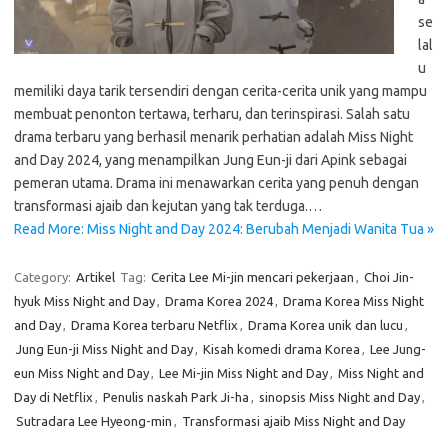
se
lal
u
memiliki daya tarik tersendiri dengan cerita-cerita unik yang mampu
membuat penonton tertawa, terharu, dan terinspirasi. Salah satu
drama terbaru yang berhasil menarik perhatian adalah Miss Night
and Day 2024, yang menampilkan Jung Eun-ji dari Apink sebagai
pemeran utama. Drama ini menawarkan cerita yang penuh dengan
transformasi ajaib dan kejutan yang tak terduga.…
Read More: Miss Night and Day 2024: Berubah Menjadi Wanita Tua »
Category:
Artikel
Tag:
Cerita Lee Mi-jin mencari pekerjaan
,
Choi Jin-
hyuk Miss Night and Day
,
Drama Korea 2024
,
Drama Korea Miss Night
and Day
,
Drama Korea terbaru Netflix
,
Drama Korea unik dan lucu
,
Jung Eun-ji Miss Night and Day
,
Kisah komedi drama Korea
,
Lee Jung-
eun Miss Night and Day
,
Lee Mi-jin Miss Night and Day
,
Miss Night and
Day di Netflix
,
Penulis naskah Park Ji-ha
,
sinopsis Miss Night and Day
,
Sutradara Lee Hyeong-min
,
Transformasi ajaib Miss Night and Day