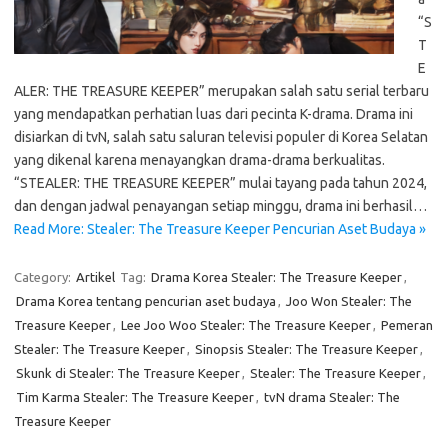
“S
T
E
ALER: THE TREASURE KEEPER” merupakan salah satu serial terbaru
yang mendapatkan perhatian luas dari pecinta K-drama. Drama ini
disiarkan di tvN, salah satu saluran televisi populer di Korea Selatan
yang dikenal karena menayangkan drama-drama berkualitas.
“STEALER: THE TREASURE KEEPER” mulai tayang pada tahun 2024,
dan dengan jadwal penayangan setiap minggu, drama ini berhasil…
Read More: Stealer: The Treasure Keeper Pencurian Aset Budaya »
Category:
Artikel
Tag:
Drama Korea Stealer: The Treasure Keeper
,
Drama Korea tentang pencurian aset budaya
,
Joo Won Stealer: The
Treasure Keeper
,
Lee Joo Woo Stealer: The Treasure Keeper
,
Pemeran
Stealer: The Treasure Keeper
,
Sinopsis Stealer: The Treasure Keeper
,
Skunk di Stealer: The Treasure Keeper
,
Stealer: The Treasure Keeper
,
Tim Karma Stealer: The Treasure Keeper
,
tvN drama Stealer: The
Treasure Keeper