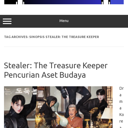
Menu
TAG ARCHIVES:
SINOPSIS STEALER: THE TREASURE KEEPER
Stealer: The Treasure Keeper
Pencurian Aset Budaya
Dr
a
m
a
Ko
re
a