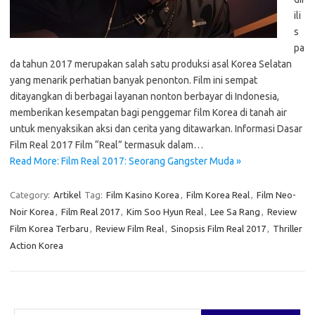
ili
s
pa
da tahun 2017 merupakan salah satu produksi asal Korea Selatan
yang menarik perhatian banyak penonton. Film ini sempat
ditayangkan di berbagai layanan nonton berbayar di Indonesia,
memberikan kesempatan bagi penggemar film Korea di tanah air
untuk menyaksikan aksi dan cerita yang ditawarkan. Informasi Dasar
Film Real 2017 Film “Real” termasuk dalam…
Read More: Film Real 2017: Seorang Gangster Muda »
Category:
Artikel
Tag:
Film Kasino Korea
,
Film Korea Real
,
Film Neo-
Noir Korea
,
Film Real 2017
,
Kim Soo Hyun Real
,
Lee Sa Rang
,
Review
Film Korea Terbaru
,
Review Film Real
,
Sinopsis Film Real 2017
,
Thriller
Action Korea
Cari