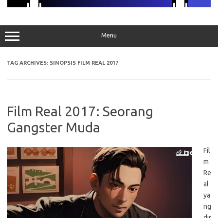
Menu
TAG ARCHIVES:
SINOPSIS FILM REAL 2017
Film Real 2017: Seorang
Gangster Muda
Fil
m
Re
al
ya
ng
dir