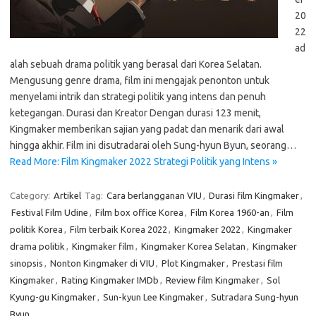
20
22
ad
alah sebuah drama politik yang berasal dari Korea Selatan.
Mengusung genre drama, film ini mengajak penonton untuk
menyelami intrik dan strategi politik yang intens dan penuh
ketegangan. Durasi dan Kreator Dengan durasi 123 menit,
Kingmaker memberikan sajian yang padat dan menarik dari awal
hingga akhir. Film ini disutradarai oleh Sung-hyun Byun, seorang…
Read More: Film Kingmaker 2022 Strategi Politik yang Intens »
Category:
Artikel
Tag:
Cara berlangganan VIU
,
Durasi film Kingmaker
,
Festival Film Udine
,
Film box office Korea
,
Film Korea 1960-an
,
Film
politik Korea
,
Film terbaik Korea 2022
,
Kingmaker 2022
,
Kingmaker
drama politik
,
Kingmaker film
,
Kingmaker Korea Selatan
,
Kingmaker
sinopsis
,
Nonton Kingmaker di VIU
,
Plot Kingmaker
,
Prestasi film
Kingmaker
,
Rating Kingmaker IMDb
,
Review film Kingmaker
,
Sol
Kyung-gu Kingmaker
,
Sun-kyun Lee Kingmaker
,
Sutradara Sung-hyun
Byun