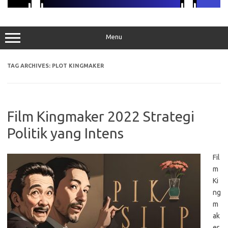
Menu
TAG ARCHIVES:
PLOT KINGMAKER
Film Kingmaker 2022 Strategi
Politik yang Intens
Fil
m
Ki
ng
m
ak
er