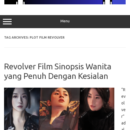
Menu
TAG ARCHIVES:
PLOT FILM REVOLVER
Revolver Film Sinopsis Wanita
yang Penuh Dengan Kesialan
“R
ev
ol
ve
r”
ad
al