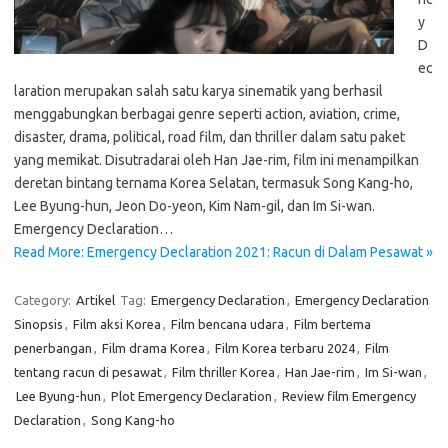
y
D
ec
laration merupakan salah satu karya sinematik yang berhasil
menggabungkan berbagai genre seperti action, aviation, crime,
disaster, drama, political, road film, dan thriller dalam satu paket
yang memikat. Disutradarai oleh Han Jae-rim, film ini menampilkan
deretan bintang ternama Korea Selatan, termasuk Song Kang-ho,
Lee Byung-hun, Jeon Do-yeon, Kim Nam-gil, dan Im Si-wan.
Emergency Declaration…
Read More: Emergency Declaration 2021: Racun di Dalam Pesawat »
Category:
Artikel
Tag:
Emergency Declaration
,
Emergency Declaration
Sinopsis
,
Film aksi Korea
,
Film bencana udara
,
Film bertema
penerbangan
,
Film drama Korea
,
Film Korea terbaru 2024
,
Film
tentang racun di pesawat
,
Film thriller Korea
,
Han Jae-rim
,
Im Si-wan
,
Lee Byung-hun
,
Plot Emergency Declaration
,
Review film Emergency
Declaration
,
Song Kang-ho