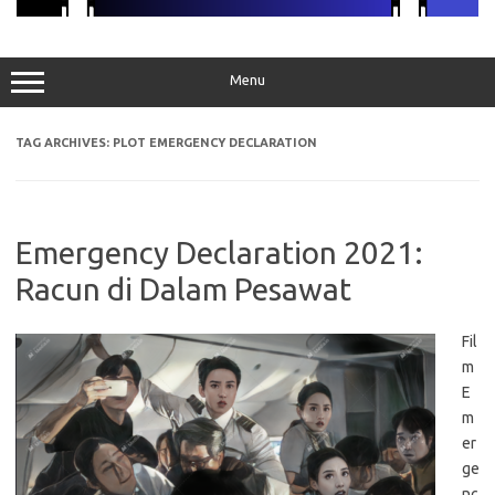
Menu
TAG ARCHIVES:
PLOT EMERGENCY DECLARATION
Emergency Declaration 2021:
Racun di Dalam Pesawat
Fil
m
E
m
er
ge
nc