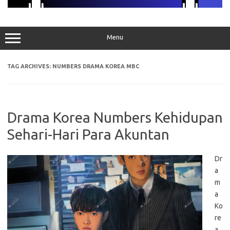
Menu
TAG ARCHIVES:
NUMBERS DRAMA KOREA MBC
Drama Korea Numbers Kehidupan
Sehari-Hari Para Akuntan
Dr
a
m
a
Ko
re
a