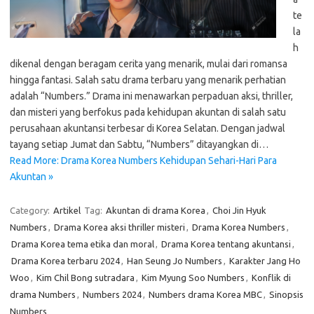
te
la
h
dikenal dengan beragam cerita yang menarik, mulai dari romansa
hingga fantasi. Salah satu drama terbaru yang menarik perhatian
adalah “Numbers.” Drama ini menawarkan perpaduan aksi, thriller,
dan misteri yang berfokus pada kehidupan akuntan di salah satu
perusahaan akuntansi terbesar di Korea Selatan. Dengan jadwal
tayang setiap Jumat dan Sabtu, “Numbers” ditayangkan di…
Read More: Drama Korea Numbers Kehidupan Sehari-Hari Para
Akuntan »
Category:
Artikel
Tag:
Akuntan di drama Korea
,
Choi Jin Hyuk
Numbers
,
Drama Korea aksi thriller misteri
,
Drama Korea Numbers
,
Drama Korea tema etika dan moral
,
Drama Korea tentang akuntansi
,
Drama Korea terbaru 2024
,
Han Seung Jo Numbers
,
Karakter Jang Ho
Woo
,
Kim Chil Bong sutradara
,
Kim Myung Soo Numbers
,
Konflik di
drama Numbers
,
Numbers 2024
,
Numbers drama Korea MBC
,
Sinopsis
Numbers