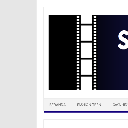
Skip
to
content
BERANDA
FASHION TREN
GAYA HID