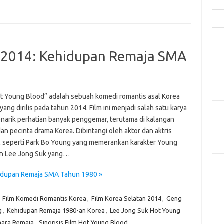
Cari
Pos
d 2014: Kehidupan Remaja SMA
Fash
Mem
Men
Men
ot Young Blood” adalah sebuah komedi romantis asal Korea
yang dirilis pada tahun 2014. Film ini menjadi salah satu karya
Gay
narik perhatian banyak penggemar, terutama di kalangan
Fas
an pecinta drama Korea. Dibintangi oleh aktor dan aktris
Men
l seperti Park Bo Young yang memerankan karakter Young
yang
n Lee Jong Suk yang…
Ber
Kes
hidupan Remaja SMA Tahun 1980 »
Ca
,
Film Komedi Romantis Korea
,
Film Korea Selatan 2014
,
Geng
g
,
Kehidupan Remaja 1980-an Korea
,
Lee Jong Suk Hot Young
Arti
mara Remaja
,
Sinopsis Film Hot Young Blood