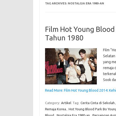
TAG ARCHIVES:
NOSTALGIA ERA 1980-AN
Film Hot Young Bloo
Tahun 1980
Film “H
Selatan 
yang me
remaja d
terkena
Sook da
Read More: Film Hot Young Blood 2014: Ke
Category:
Artikel
Tag:
Cerita Cinta di Sekolah
Remaja Korea
,
Hot Young Blood Park Bo Youn
Blood
,
Nostalgia Era 1980-an
,
Persaingan As