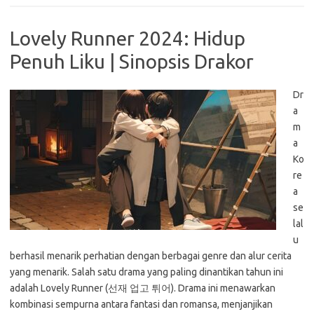
Lovely Runner 2024: Hidup
Penuh Liku | Sinopsis Drakor
Dr
a
m
a
Ko
re
a
se
lal
u
berhasil menarik perhatian dengan berbagai genre dan alur cerita
yang menarik. Salah satu drama yang paling dinantikan tahun ini
adalah Lovely Runner (선재 업고 튀어). Drama ini menawarkan
kombinasi sempurna antara fantasi dan romansa, menjanjikan