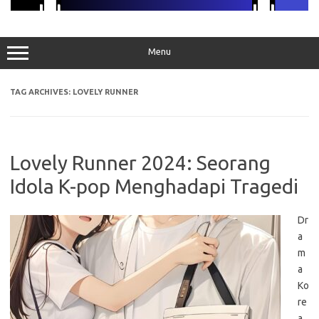
Menu
TAG ARCHIVES:
LOVELY RUNNER
Lovely Runner 2024: Seorang
Idola K-pop Menghadapi Tragedi
Dr
a
m
a
Ko
re
a