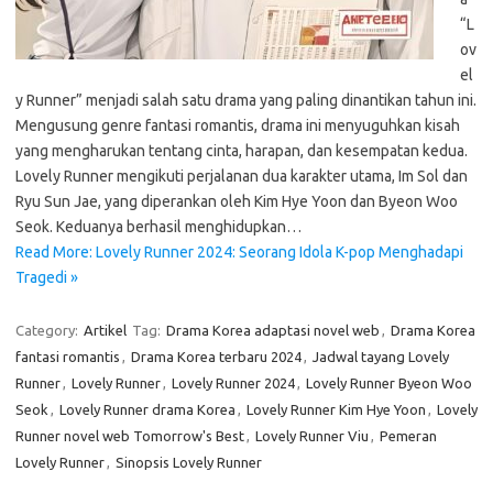
“L
ov
el
y Runner” menjadi salah satu drama yang paling dinantikan tahun ini.
Mengusung genre fantasi romantis, drama ini menyuguhkan kisah
yang mengharukan tentang cinta, harapan, dan kesempatan kedua.
Lovely Runner mengikuti perjalanan dua karakter utama, Im Sol dan
Ryu Sun Jae, yang diperankan oleh Kim Hye Yoon dan Byeon Woo
Seok. Keduanya berhasil menghidupkan…
Read More: Lovely Runner 2024: Seorang Idola K-pop Menghadapi
Tragedi »
Category:
Artikel
Tag:
Drama Korea adaptasi novel web
,
Drama Korea
fantasi romantis
,
Drama Korea terbaru 2024
,
Jadwal tayang Lovely
Runner
,
Lovely Runner
,
Lovely Runner 2024
,
Lovely Runner Byeon Woo
Seok
,
Lovely Runner drama Korea
,
Lovely Runner Kim Hye Yoon
,
Lovely
Runner novel web Tomorrow's Best
,
Lovely Runner Viu
,
Pemeran
Lovely Runner
,
Sinopsis Lovely Runner