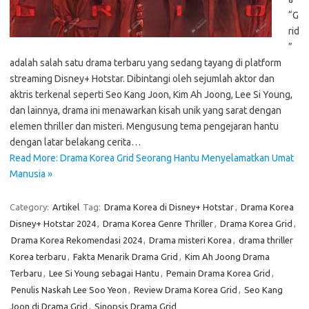
“G
rid
”
adalah salah satu drama terbaru yang sedang tayang di platform
streaming Disney+ Hotstar. Dibintangi oleh sejumlah aktor dan
aktris terkenal seperti Seo Kang Joon, Kim Ah Joong, Lee Si Young,
dan lainnya, drama ini menawarkan kisah unik yang sarat dengan
elemen thriller dan misteri. Mengusung tema pengejaran hantu
dengan latar belakang cerita…
Read More: Drama Korea Grid Seorang Hantu Menyelamatkan Umat
Manusia »
Category:
Artikel
Tag:
Drama Korea di Disney+ Hotstar
,
Drama Korea
Disney+ Hotstar 2024
,
Drama Korea Genre Thriller
,
Drama Korea Grid
,
Drama Korea Rekomendasi 2024
,
Drama misteri Korea
,
drama thriller
Korea terbaru
,
Fakta Menarik Drama Grid
,
Kim Ah Joong Drama
Terbaru
,
Lee Si Young sebagai Hantu
,
Pemain Drama Korea Grid
,
Penulis Naskah Lee Soo Yeon
,
Review Drama Korea Grid
,
Seo Kang
Joon di Drama Grid
,
Sinopsis Drama Grid