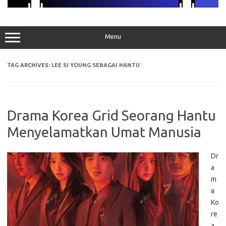
Menu
TAG ARCHIVES:
LEE SI YOUNG SEBAGAI HANTU
Drama Korea Grid Seorang Hantu
Menyelamatkan Umat Manusia
Dr
a
m
a
Ko
re
a