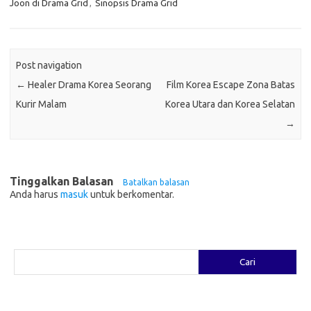
Joon di Drama Grid
,
Sinopsis Drama Grid
Post navigation
←
Healer Drama Korea Seorang
Film Korea Escape Zona Batas
Kurir Malam
Korea Utara dan Korea Selatan
→
Tinggalkan Balasan
Batalkan balasan
Anda harus
masuk
untuk berkomentar.
Cari
Cari
Pos-pos Terbaru