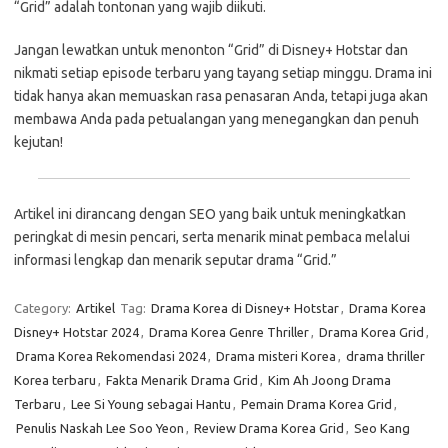
“Grid” adalah tontonan yang wajib diikuti.
Jangan lewatkan untuk menonton “Grid” di Disney+ Hotstar dan
nikmati setiap episode terbaru yang tayang setiap minggu. Drama ini
tidak hanya akan memuaskan rasa penasaran Anda, tetapi juga akan
membawa Anda pada petualangan yang menegangkan dan penuh
kejutan!
Artikel ini dirancang dengan SEO yang baik untuk meningkatkan
peringkat di mesin pencari, serta menarik minat pembaca melalui
informasi lengkap dan menarik seputar drama “Grid.”
Category:
Artikel
Tag:
Drama Korea di Disney+ Hotstar
,
Drama Korea
Disney+ Hotstar 2024
,
Drama Korea Genre Thriller
,
Drama Korea Grid
,
Drama Korea Rekomendasi 2024
,
Drama misteri Korea
,
drama thriller
Korea terbaru
,
Fakta Menarik Drama Grid
,
Kim Ah Joong Drama
Terbaru
,
Lee Si Young sebagai Hantu
,
Pemain Drama Korea Grid
,
Penulis Naskah Lee Soo Yeon
,
Review Drama Korea Grid
,
Seo Kang