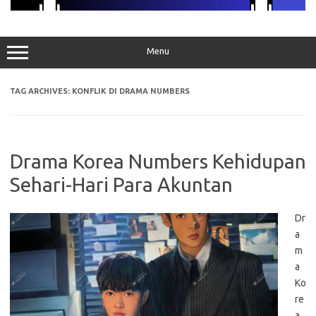
Menu
TAG ARCHIVES:
KONFLIK DI DRAMA NUMBERS
Drama Korea Numbers Kehidupan
Sehari-Hari Para Akuntan
Dr
a
m
a
Ko
re
a