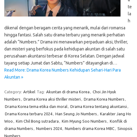
te
la
h
dikenal dengan beragam cerita yang menarik, mulai dari romansa
hingga fantasi. Salah satu drama terbaru yang menarik perhatian
adalah “Numbers.” Drama ini menawarkan perpaduan aksi, thriller,
dan misteri yang berfokus pada kehidupan akuntan di salah satu
perusahaan akuntansi terbesar di Korea Selatan. Dengan jadwal
tayang setiap Jumat dan Sabtu, “Numbers” ditayangkan di…
Read More: Drama Korea Numbers Kehidupan Sehari-Hari Para
Akuntan »
Category:
Artikel
Tag:
Akuntan di drama Korea
,
Choi Jin Hyuk
Numbers
,
Drama Korea aksi thriller misteri
,
Drama Korea Numbers
,
Drama Korea tema etika dan moral
,
Drama Korea tentang akuntansi
,
Drama Korea terbaru 2024
,
Han Seung Jo Numbers
,
Karakter Jang Ho
Woo
,
Kim Chil Bong sutradara
,
Kim Myung Soo Numbers
,
Konflik di
drama Numbers
,
Numbers 2024
,
Numbers drama Korea MBC
,
Sinopsis
Numbers