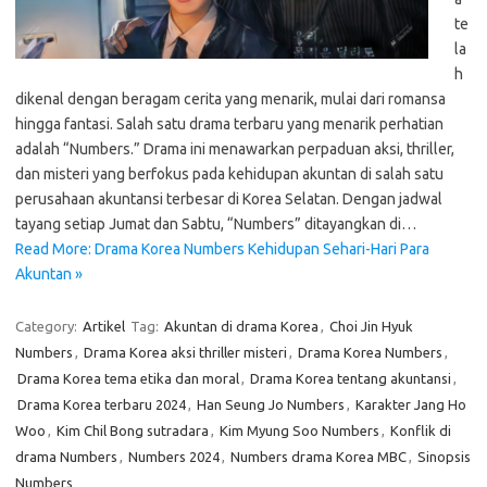
te
la
h
dikenal dengan beragam cerita yang menarik, mulai dari romansa
hingga fantasi. Salah satu drama terbaru yang menarik perhatian
adalah “Numbers.” Drama ini menawarkan perpaduan aksi, thriller,
dan misteri yang berfokus pada kehidupan akuntan di salah satu
perusahaan akuntansi terbesar di Korea Selatan. Dengan jadwal
tayang setiap Jumat dan Sabtu, “Numbers” ditayangkan di…
Read More: Drama Korea Numbers Kehidupan Sehari-Hari Para
Akuntan »
Category:
Artikel
Tag:
Akuntan di drama Korea
,
Choi Jin Hyuk
Numbers
,
Drama Korea aksi thriller misteri
,
Drama Korea Numbers
,
Drama Korea tema etika dan moral
,
Drama Korea tentang akuntansi
,
Drama Korea terbaru 2024
,
Han Seung Jo Numbers
,
Karakter Jang Ho
Woo
,
Kim Chil Bong sutradara
,
Kim Myung Soo Numbers
,
Konflik di
drama Numbers
,
Numbers 2024
,
Numbers drama Korea MBC
,
Sinopsis
Numbers