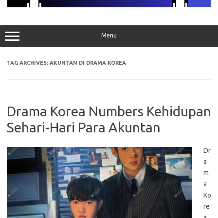
Menu
TAG ARCHIVES:
AKUNTAN DI DRAMA KOREA
Drama Korea Numbers Kehidupan
Sehari-Hari Para Akuntan
Dr
a
m
a
Ko
re
a