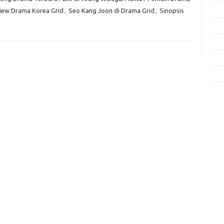
Fas
iew Drama Korea Grid
,
Seo Kang Joon di Drama Grid
,
Sinopsis
Gay
Insp
Kec
Trav
e
f
fi
g
h
ho
h
ic
im
ja
fo
fo
fo