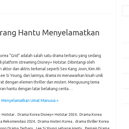
Cari
Pos
orang Hantu Menyelamatkan
Fash
Mem
Men
Men
orea “Grid” adalah salah satu drama terbaru yang sedang
i platform streaming Disney+ Hotstar. Dibintangi oleh
Gay
 aktor dan aktris terkenal seperti Seo Kang Joon, Kim Ah
Fas
ee Si Young, dan lainnya, drama ini menawarkan kisah unik
Men
rat dengan elemen thriller dan misteri. Mengusung tema
yang
ran hantu dengan latar belakang cerita…
Ber
Kes
u Menyelamatkan Umat Manusia »
Ca
+ Hotstar
,
Drama Korea Disney+ Hotstar 2024
,
Drama Korea
a Rekomendasi 2024
,
Drama misteri Korea
,
drama thriller Korea
Arti
oong Drama Terbaru
,
Lee Si Young sebagai Hantu
,
Pemain Drama