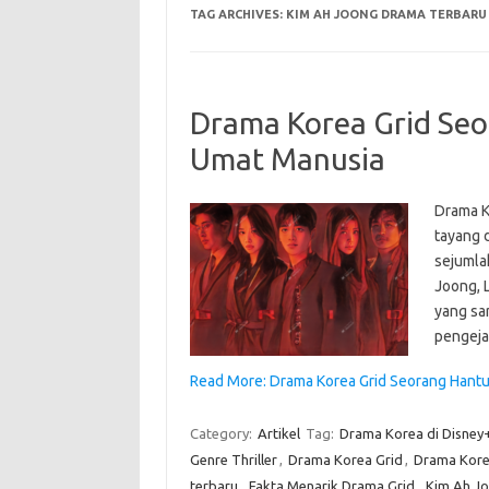
TAG ARCHIVES:
KIM AH JOONG DRAMA TERBARU
Drama Korea Grid Se
Umat Manusia
Drama K
tayang d
sejumlah
Joong, L
yang sa
pengeja
Read More: Drama Korea Grid Seorang Hant
Category:
Artikel
Tag:
Drama Korea di Disney
Genre Thriller
,
Drama Korea Grid
,
Drama Kore
terbaru
,
Fakta Menarik Drama Grid
,
Kim Ah J