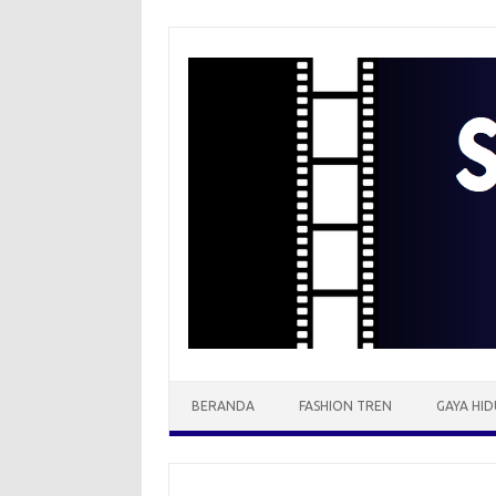
Skip
to
content
BERANDA
FASHION TREN
GAYA HID