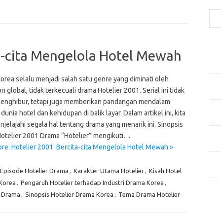
Cari
Pos
ta-cita Mengelola Hotel Mewah
Fash
Mem
orea selalu menjadi salah satu genre yang diminati oleh
Men
 global, tidak terkecuali drama Hotelier 2001. Serial ini tidak
Men
enghibur, tetapi juga memberikan pandangan mendalam
Gay
dunia hotel dan kehidupan di balik layar. Dalam artikel ini, kita
Fas
jelajahi segala hal tentang drama yang menarik ini. Sinopsis
Men
otelier 2001 Drama “Hotelier” mengikuti…
yang
re: Hotelier 2001: Bercita-cita Mengelola Hotel Mewah »
Ber
Kes
Episode Hotelier Drama
,
Karakter Utama Hotelier
,
Kisah Hotel
Korea
,
Pengaruh Hotelier terhadap Industri Drama Korea
,
Ca
r Drama
,
Sinopsis Hotelier Drama Korea
,
Tema Drama Hotelier
Arti