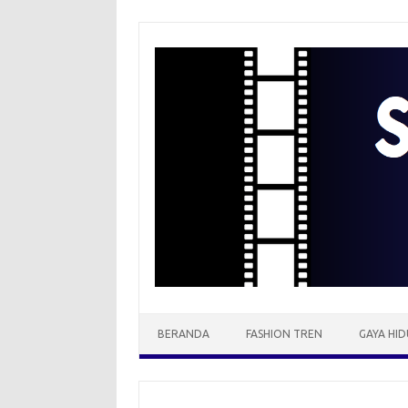
Skip
to
content
BERANDA
FASHION TREN
GAYA HID