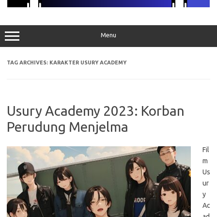
Menu
TAG ARCHIVES:
KARAKTER USURY ACADEMY
Usury Academy 2023: Korban
Perudung Menjelma
Fil
m
Us
ur
y
Ac
ad