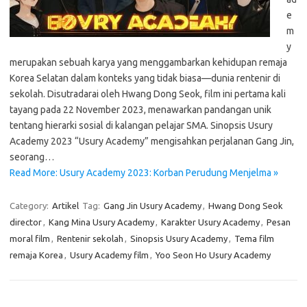
e
m
y
merupakan sebuah karya yang menggambarkan kehidupan remaja
Korea Selatan dalam konteks yang tidak biasa—dunia rentenir di
sekolah. Disutradarai oleh Hwang Dong Seok, film ini pertama kali
tayang pada 22 November 2023, menawarkan pandangan unik
tentang hierarki sosial di kalangan pelajar SMA. Sinopsis Usury
Academy 2023 “Usury Academy” mengisahkan perjalanan Gang Jin,
seorang…
Read More: Usury Academy 2023: Korban Perudung Menjelma »
Category:
Artikel
Tag:
Gang Jin Usury Academy
,
Hwang Dong Seok
director
,
Kang Mina Usury Academy
,
Karakter Usury Academy
,
Pesan
moral film
,
Rentenir sekolah
,
Sinopsis Usury Academy
,
Tema film
remaja Korea
,
Usury Academy film
,
Yoo Seon Ho Usury Academy