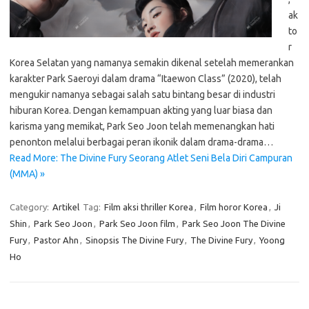
ak
to
r
Korea Selatan yang namanya semakin dikenal setelah memerankan
karakter Park Saeroyi dalam drama “Itaewon Class” (2020), telah
mengukir namanya sebagai salah satu bintang besar di industri
hiburan Korea. Dengan kemampuan akting yang luar biasa dan
karisma yang memikat, Park Seo Joon telah memenangkan hati
penonton melalui berbagai peran ikonik dalam drama-drama…
Read More: The Divine Fury Seorang Atlet Seni Bela Diri Campuran
(MMA) »
Category:
Artikel
Tag:
Film aksi thriller Korea
,
Film horor Korea
,
Ji
Shin
,
Park Seo Joon
,
Park Seo Joon film
,
Park Seo Joon The Divine
Fury
,
Pastor Ahn
,
Sinopsis The Divine Fury
,
The Divine Fury
,
Yoong
Ho