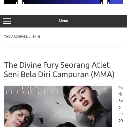
Menu
TAG ARCHIVES:
JI SHIN
The Divine Fury Seorang Atlet
Seni Bela Diri Campuran (MMA)
Pa
rk
Se
o
Jo
on
,