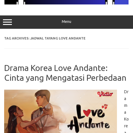
Menu
TAG ARCHIVES:
JADWAL TAYANG LOVE ANDANTE
Drama Korea Love Andante:
Cinta yang Mengatasi Perbedaan
Dr
a
m
a
Ko
re
a