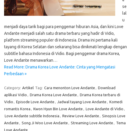
se
lal
u
menjadi daya tarik bagi para penggemar hiburan Asia, dan kini Love
Andante menjadi salah satu drama terbaru yang hadir di Vidio,
platform streaming populer di Indonesia. Drama ini pertama kali
tayang di Korea Selatan dan sekarang bisa dinikmati lengkap dengan
subtitle bahasa Indonesia di Vidio. Bagi penggemar drama Korea,
Love Andante menawarkan…
Read More: Drama Korea Love Andante: Cinta yang Mengatasi
Perbedaan »
Category:
Artikel
Tag:
Cara menonton Love Andante
,
Download
aplikasi Vidio
,
Drama Korea Love Andante
,
Drama Korea terbaru di
Vidio
,
Episode Love Andante
,
Jadwal tayang Love Andante
,
Komedi
romantis Korea
,
Kwon Hyun Bin Love Andante
,
Love Andante di Vidio
,
Love Andante subtitle Indonesia
,
Review Love Andante
,
Sinopsis Love
Andante
,
Song Ji Woo Love Andante
,
Streaming Love Andante
,
Tema
Love Andante