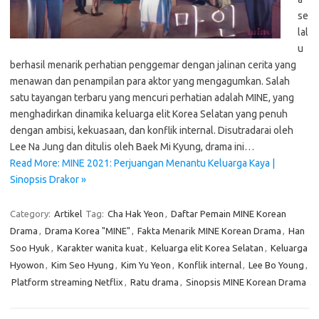
se
lal
u
berhasil menarik perhatian penggemar dengan jalinan cerita yang
menawan dan penampilan para aktor yang mengagumkan. Salah
satu tayangan terbaru yang mencuri perhatian adalah MINE, yang
menghadirkan dinamika keluarga elit Korea Selatan yang penuh
dengan ambisi, kekuasaan, dan konflik internal. Disutradarai oleh
Lee Na Jung dan ditulis oleh Baek Mi Kyung, drama ini…
Read More: MINE 2021: Perjuangan Menantu Keluarga Kaya |
Sinopsis Drakor »
Category:
Artikel
Tag:
Cha Hak Yeon
,
Daftar Pemain MINE Korean
Drama
,
Drama Korea "MINE"
,
Fakta Menarik MINE Korean Drama
,
Han
Soo Hyuk
,
Karakter wanita kuat
,
Keluarga elit Korea Selatan
,
Keluarga
Hyowon
,
Kim Seo Hyung
,
Kim Yu Yeon
,
Konflik internal
,
Lee Bo Young
,
Platform streaming Netflix
,
Ratu drama
,
Sinopsis MINE Korean Drama