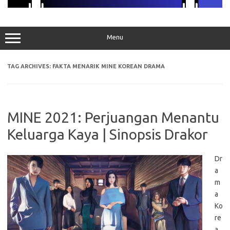
Menu
TAG ARCHIVES:
FAKTA MENARIK MINE KOREAN DRAMA
MINE 2021: Perjuangan Menantu
Keluarga Kaya | Sinopsis Drakor
Dr
a
m
a
Ko
re
a