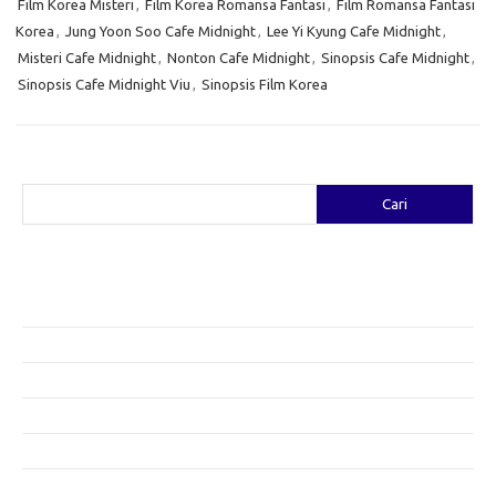
Film Korea Misteri
,
Film Korea Romansa Fantasi
,
Film Romansa Fantasi
Korea
,
Jung Yoon Soo Cafe Midnight
,
Lee Yi Kyung Cafe Midnight
,
Misteri Cafe Midnight
,
Nonton Cafe Midnight
,
Sinopsis Cafe Midnight
,
Sinopsis Cafe Midnight Viu
,
Sinopsis Film Korea
Cari
Cari
Pos-pos Terbaru
Fashion yang Diciptakan oleh Artis: Tren yang Memadukan Seni dan
Gaya
Menggali Kreativitas: Cara Mengubah Pakaian Lama Menjadi Baru
Gaya Bohemian: Menyatu dengan Alam Melalui Fashion
Menjaga Kesehatan Kulit di Musim Dingin: Tips yang Efektif
Bergaya Sehat: Tren Fashion untuk Menunjang Kesehatan Mental