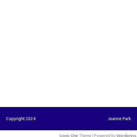
foreximf.my.id
forexlive.my.id
forextradingreviews.my.id
forextrading.my.id
forextimeconverter.my.id
egritud.com
forhelpyou.com
gailhfleming.com
heyimalivemag.com
hyunsunkimhahm.com
ihrm2016.com
illinoistechcon.com
jilliankaulpeterson.com
jlrppatterns.com
johnmgerber.com
Paito HK
Copyright 2024
Joanne Park
Iconic One
Theme | Powered by
Wordpress