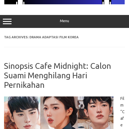
Menu
TAG ARCHIVES:
DRAMA ADAPTASI FILM KOREA
Sinopsis Cafe Midnight: Calon
Suami Menghilang Hari
Pernikahan
Fil
m
“C
af
e